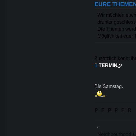
EURE THEME
Wir möchten euch 
drunter geschloss
Die Themen werde
Möglichkeit euer
Zusätzlich könnt ih

TERMIN
Bis Samstag.
P E P P E R
Neighbourhood
L