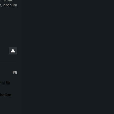
n, noch im
#5
al für
ebellen