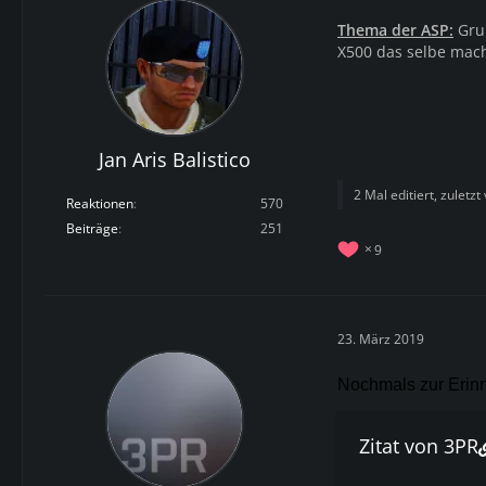
Thema der ASP:
Grup
X500 das selbe mac
Jan Aris Balistico
2 Mal editiert, zuletzt
Reaktionen
570
Beiträge
251
9
23. März 2019
Nochmals zur Erinne
Zitat von 3PR