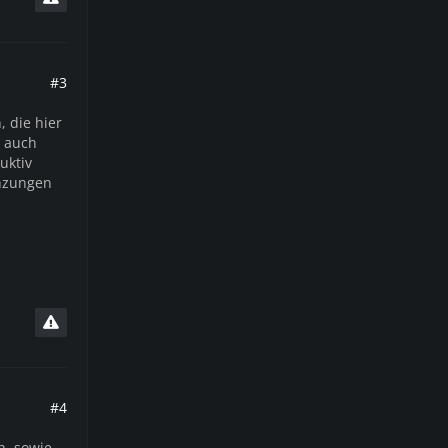
#3
 die hier
h auch
uktiv
änzungen
#4
h, sowie