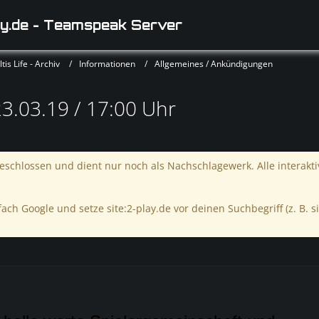
y.de - Teamspeak Server
is Life - Archiv
Informationen
Allgemeines / Ankündigungen
.03.19 / 17:00 Uhr
schlossen und dient nur noch als Nachschlagewerk. Alle interakt
ach Google und setze site:2-play.de vor deinen Suchbegriff (z. B. si