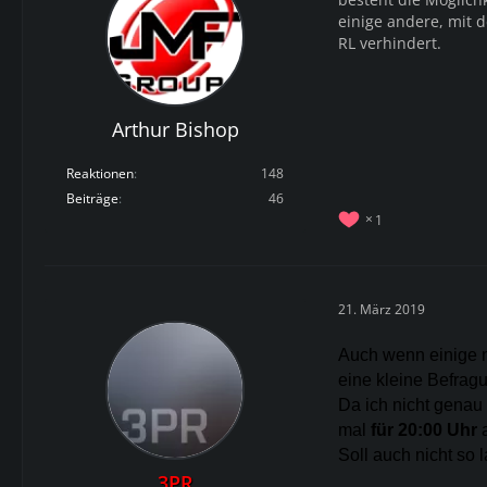
einige andere, mit 
RL verhindert.
Arthur Bishop
Reaktionen
148
Beiträge
46
1
21. März 2019
Auch wenn einige n
eine kleine Befragu
Da ich nicht genau 
mal
für 20:00 Uhr
a
Soll auch nicht so 
3PR