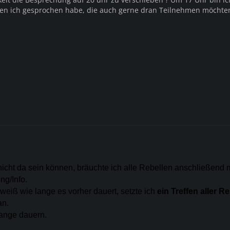
den ich gesprochen habe, die auch gerne dran Teilnehmen möchte
icht da sein können, bräuchte ich alle Rebellen anschließend m
ng/Info.
weiß wie lange es vorher dauert, setzte ich
ein Treffen aller R
n.
lange dauern.