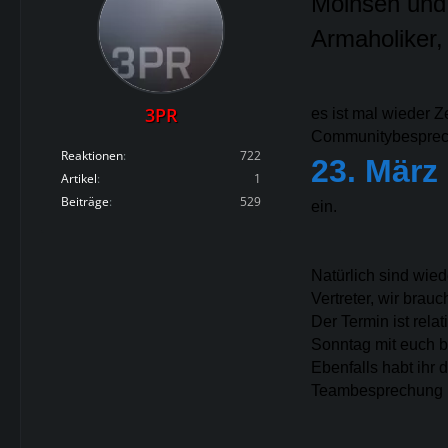
Moinsen und 
Armaholiker,
3PR
es ist mal wieder Z
Communitybespre
Reaktionen
722
23. März
Artikel
1
Beiträge
529
ein.
Natürlich sind wie
Vertreter, wir brau
Der Termin ist rela
Sonntag mit euch b
Ebenfalls habt ihr
Teambesprechung ne