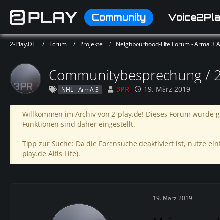
Community
Voice2Pla
2-Play.DE
Forum
Projekte
Neighbourhood-Life Forum - Arma 3 Alt
Communitybesprechung / 23
3PR
19. März 2019
NHL - ArmA 3
Willkommen im Archiv von 2-play.de! Dieses Forum wurde ge
Funktionen sind daher eingestellt.
Tipp zur Suche: Da die Forensuche deaktiviert ist, nutze einf
play.de Altis Life).
19. März 2019