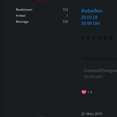
Reaktionen
722
Rebellen
Artikel
1
23.03.19
Beiträge
529
20:00 Uhr
P E P P E R
Neighbourhood
L
Content/Designe
Moderator
3
22. März 2019