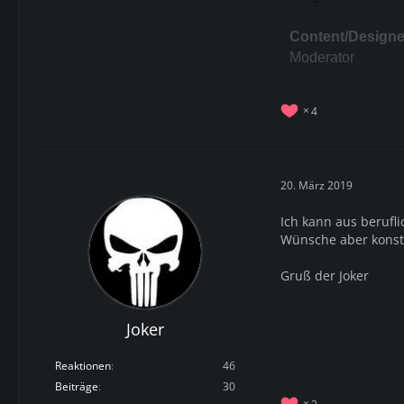
Content/Designe
Moderator
4
20. März 2019
Ich kann aus berufl
Wünsche aber konstr
Gruß der Joker
Joker
Reaktionen
46
Beiträge
30
2