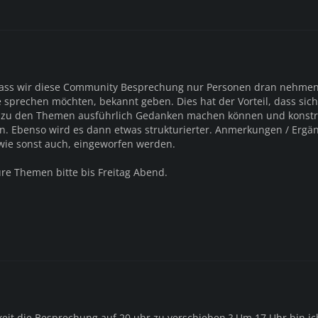
dass wir diese Community Besprechung nur Personen dran nehmen,
 sprechen möchten, bekannt geben. Dies hat der Vorteil, dass sic
 zu den Themen ausführlich Gedanken machen können und konstr
n. Ebenso wird es dann etwas strukturierter. Anmerkungen / Erg
ie sonst auch, eingeworfen werden.
ure Themen bitte bis Freitag Abend.
keit die Besprechung auf 20 uhr zu verschieben ? Um 17 Uhr bin ic