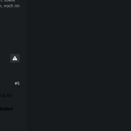
n, noch im
#5
al für
ebellen