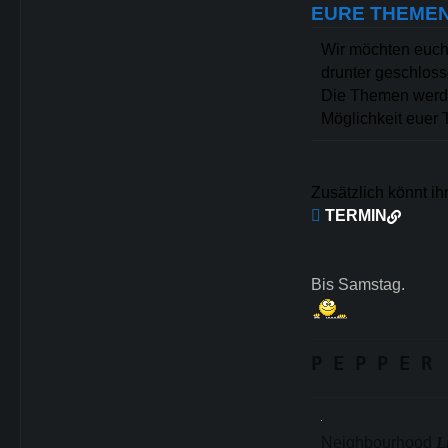
EURE THEME
Wir möchten euch 
drunter geschloss
Die Themen werde
Möglichkeit euer
Zusätzlich könnt ih

TERMIN
Bis Samstag.
P E P P E R
Neighbourhood
L