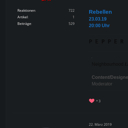
Reaktionen
722
Rebellen
Artikel
1
23.03.19
Beiträge
529
20:00 Uhr
P E P P E R
Neighbourhood
L
Content/Designe
Moderator
3
22. März 2019