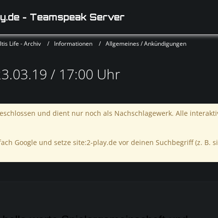
y.de - Teamspeak Server
is Life - Archiv
Informationen
Allgemeines / Ankündigungen
.03.19 / 17:00 Uhr
schlossen und dient nur noch als Nachschlagewerk. Alle interakt
ach Google und setze site:2-play.de vor deinen Suchbegriff (z. B. si