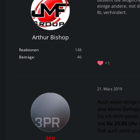
einige andere, mit 
RL verhindert.
Arthur Bishop
Reaktionen
148
Beiträge
46
1
21. März 2019
Auch wenn einige n
eine kleine Befragu
Da ich nicht genau 
mal
für 20:00 Uhr
a
Soll auch nicht so 
3PR