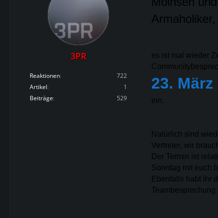
Moinsen und 
Armaholiker,
3PR
es ist mal wieder Z
Communitybespre
Reaktionen
722
23. März
Artikel
1
Beiträge
529
ein.
Natürlich sind wie
Vertreter, wir brau
Der Termin ist rela
Sonntag mit euch b
Ebenfalls habt ihr
Teambesprechung ne