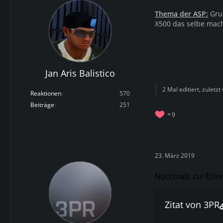
Thema der ASP:
Grup
X500 das selbe mac
Jan Aris Balistico
2 Mal editiert, zuletzt
Reaktionen
570
Beiträge
251
9
23. März 2019
Nochmals zur Erinne
Zitat von 3PR