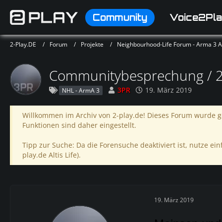
Community
Voice2Pla
2-Play.DE
Forum
Projekte
Neighbourhood-Life Forum - Arma 3 Alt
Communitybesprechung / 23
3PR
19. März 2019
NHL - ArmA 3
Willkommen im Archiv von 2-play.de! Dieses Forum wurde ge
Funktionen sind daher eingestellt.
Tipp zur Suche: Da die Forensuche deaktiviert ist, nutze einf
play.de Altis Life).
19. März 2019