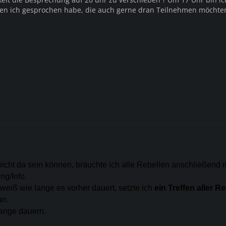
den ich gesprochen habe, die auch gerne dran Teilnehmen möchte
icht da sein können, bräuchte ich alle Rebellen anschließend m
ng/Info.
weiß wie lange es vorher dauert, setzte ich
ein Treffen aller R
n.
lange dauern.