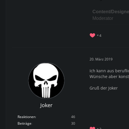
Content/Designe
Moderator
4
20. März 2019
Ich kann aus berufl
Wünsche aber konstr
Gruß der Joker
Joker
Reaktionen
46
Beiträge
30
2