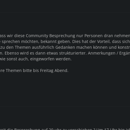
dass wir diese Community Besprechung nur Personen dran nehmen,
 sprechen möchten, bekannt geben. Dies hat der Vorteil, dass sic
 zu den Themen ausführlich Gedanken machen können und konstr
n. Ebenso wird es dann etwas strukturierter. Anmerkungen / Erg
ie sonst auch, eingeworfen werden.
ure Themen bitte bis Freitag Abend.
keit die Besprechung auf 20 uhr zu verschieben ? Um 17 Uhr bin ic