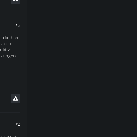
#3
 die hier
h auch
uktiv
änzungen
#4
h, sowie