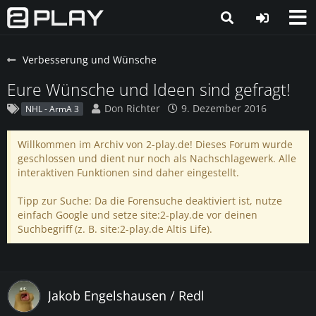
Verbesserung und Wünsche
Eure Wünsche und Ideen sind gefragt!
Don Richter
9. Dezember 2016
NHL - ArmA 3
Willkommen im Archiv von 2-play.de! Dieses Forum wurde
geschlossen und dient nur noch als Nachschlagewerk. Alle
interaktiven Funktionen sind daher eingestellt.
Tipp zur Suche: Da die Forensuche deaktiviert ist, nutze
einfach Google und setze site:2-play.de vor deinen
Suchbegriff (z. B. site:2-play.de Altis Life).
Jakob Engelshausen / Redl