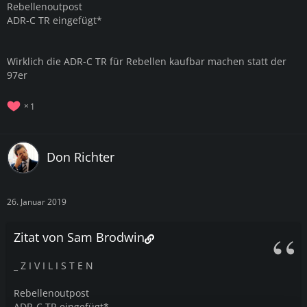
Rebellenoutpost
ADR-C TR eingefügt*
Wirklich die ADR-C TR für Rebellen kaufbar machen statt der
97er
1
Don Richter
26. Januar 2019
Zitat von Sam Brodwin
_ Z I V I L I S T E N
Rebellenoutpost
ADR-C TR eingefügt*