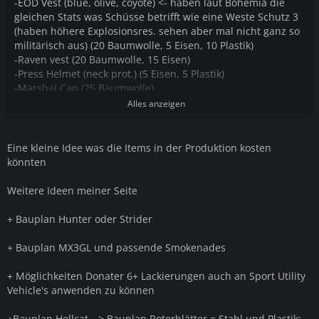
-EOD Vest (blue, olive, coyote) <- haben laut Bohemia die
gleichen Stats was Schüsse betrifft wie eine Weste Schutz 3
(haben höhere Explosionsres. sehen aber mal nicht ganz so
militärisch aus) (20 Baumwolle, 5 Eisen, 10 Plastik)
-Raven vest (20 Baumwolle, 15 Eisen)
-Press Helmet (neck prot.) (5 Eisen, 5 Plastik)
-Marshal Cap (25 Baumwolle)
-spectacle glasses
Alles anzeigen
Eine kleine Idee was die Items in der Produktion kosten
könnten
Weitere Ideen meiner Seite
+ Bauplan Hunter oder Strider
+ Bauplan MX3GL und passende Smokenades
+ Möglichkeiten Donater 6+ Lackierungen auch an Sport Utility
Vehicle's anwenden zu können
+Bauplan Hellcat --> Bauplan Rotorblätter = Stahl und Plastik;