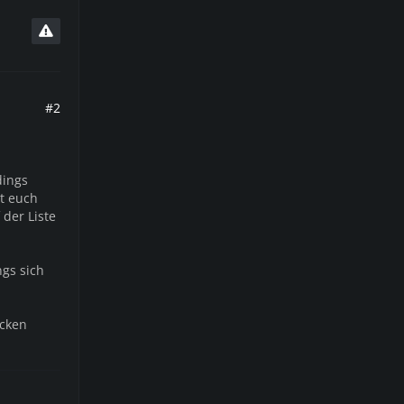
#2
dings
bt euch
 der Liste
ngs sich
ecken