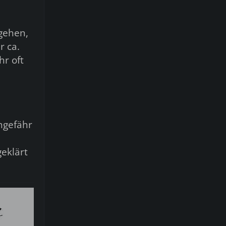
gehen,
r ca.
hr oft
ungefähr
geklärt