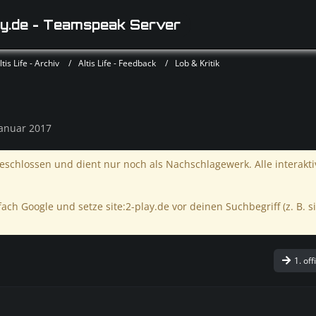
y.de - Teamspeak Server
is Life - Archiv
Altis Life - Feedback
Lob & Kritik
Januar 2017
schlossen und dient nur noch als Nachschlagewerk. Alle interakt
ach Google und setze site:2-play.de vor deinen Suchbegriff (z. B. si
1. off