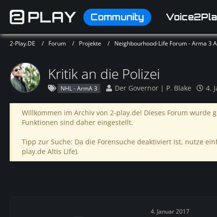
Community
Voice2Pla
2-Play.DE
Forum
Projekte
Neighbourhood-Life Forum - Arma 3 Alt
Kritik an die Polizei
Der Governor | P. Blake
4. 
NHL - ArmA 3
Willkommen im Archiv von 2-play.de! Dieses Forum wurde ge
Funktionen sind daher eingestellt.
Tipp zur Suche: Da die Forensuche deaktiviert ist, nutze einf
play.de Altis Life).
4. Januar 2017