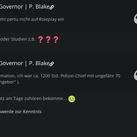
 Governor | P. Blake
eht pertu nicht auf Roleplay ein
 oder Studien z.B.
 Governor | P. Blake
mation, ich war ca. 1200 Std. Polizei-Chief mit ungefähr 70
Angeber" ).
Satz am Tage zuhören bekomme...
hwerde zur Kenntnis