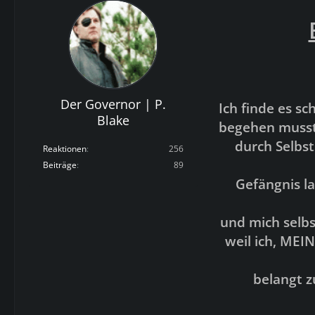
Der Governor | P.
Ich finde es s
Blake
begehen musst
durch Selbs
Reaktionen
256
Beiträge
89
Gefängnis l
und mich selbs
weil ich, MEI
belangt z