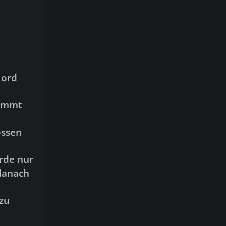
Mord
kommt
ossen
rde nur
 danach
zu