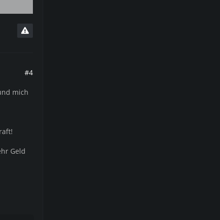
#4
nd mich
aft!
ehr Geld