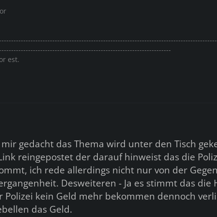
or
------------------------------------------------------------------------------------------
-----------------------------------------------------------------------
or est.
h mir gedacht das Thema wird unter den Tisch geke
ink reingepostet der darauf hinweist das die Poliz
mmt, ich rede allerdings nicht nur von der Gege
ergangenheit. Desweiteren - Ja es stimmt das die
 Polizei kein Geld mehr bekommen dennoch verl
ebellen das Geld.