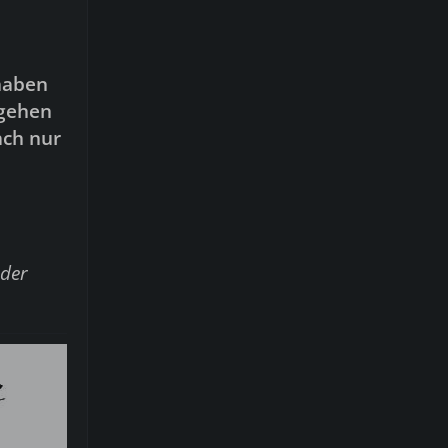
 haben
ngehen
ach nur
 der