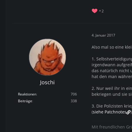
2
4. Januar 2017
Also mal so eine kl
1. Selbstverteidigun
irgendwann aufgreif
das natürlich nicht 
hat den man während
Joschi
2. Nur weil ihr in e
bekriegen und sie si
Reaktionen
706
Beiträge
338
3. Die Polizisten kr
(
siehe Patchnotes
)
Mit freundlichen G