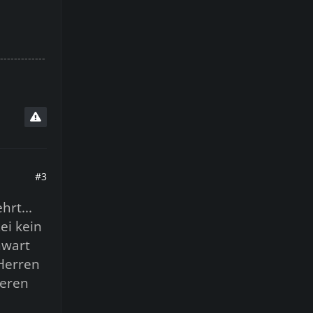
-------------
#3
hrt...
ei kein
nwart
 Herren
ieren