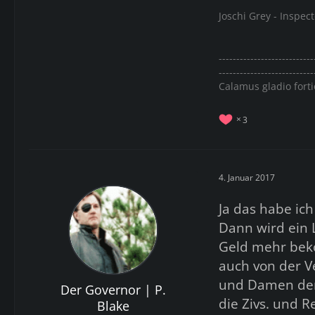
Joschi Grey - Inspect
---------------------------
---------------------------
Calamus gladio forti
3
4. Januar 2017
Ja das habe ic
Dann wird ein L
Geld mehr beko
auch von der V
und Damen der
Der Governor | P.
die Zivs. und R
Blake