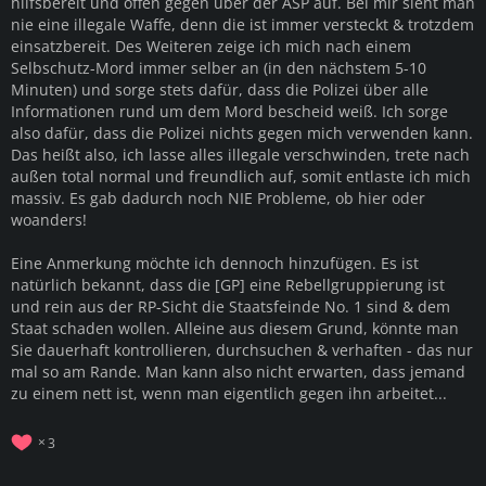
hilfsbereit und offen gegen über der ASP auf. Bei mir sieht man
nie eine illegale Waffe, denn die ist immer versteckt & trotzdem
einsatzbereit. Des Weiteren zeige ich mich nach einem
Selbschutz-Mord immer selber an (in den nächstem 5-10
Minuten) und sorge stets dafür, dass die Polizei über alle
Informationen rund um dem Mord bescheid weiß. Ich sorge
also dafür, dass die Polizei nichts gegen mich verwenden kann.
Das heißt also, ich lasse alles illegale verschwinden, trete nach
außen total normal und freundlich auf, somit entlaste ich mich
massiv. Es gab dadurch noch NIE Probleme, ob hier oder
woanders!
Eine Anmerkung möchte ich dennoch hinzufügen. Es ist
natürlich bekannt, dass die [GP] eine Rebellgruppierung ist
und rein aus der RP-Sicht die Staatsfeinde No. 1 sind & dem
Staat schaden wollen. Alleine aus diesem Grund, könnte man
Sie dauerhaft kontrollieren, durchsuchen & verhaften - das nur
mal so am Rande. Man kann also nicht erwarten, dass jemand
zu einem nett ist, wenn man eigentlich gegen ihn arbeitet...
3