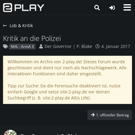
Lob & Kritik
Kritik an die Polizei
Der Governor | P. Blake
4. Januar 2017
NHL - ArmA 3
Willkommen im Archiv von 2-play.de! Dieses Forum wurde
geschlossen und dient nur noch als Nachschlagewerk. Alle
interaktiven Funktionen sind daher eingestellt.
Tipp zur Suche: Da die Forensuche deaktiviert ist, nutze
einfach Google und setze site:2-play.de vor deinen
Suchbegriff (z. B. site:2-play.de Altis Life).
1. offizieller Beitrag