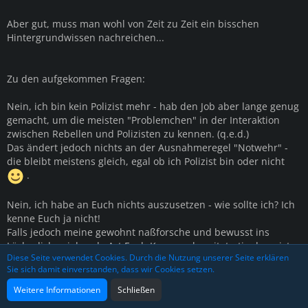
Aber gut, muss man wohl von Zeit zu Zeit ein bisschen
Hintergrundwissen nachreichen...
Zu den aufgekommen Fragen:
Nein, ich bin kein Polizist mehr - hab den Job aber lange genug
gemacht, um die meisten "Problemchen" in der Interaktion
zwischen Rebellen und Polizisten zu kennen. (q.e.d.)
Das ändert jedoch nichts an der Ausnahmeregel "Notwehr" -
die bleibt meistens gleich, egal ob ich Polizist bin oder nicht
.
Nein, ich habe an Euch nichts auszusetzen - wie sollte ich? Ich
kenne Euch ja nicht!
Falls jedoch meine gewohnt naßforsche und bewusst ins
Lächerliche ziehende Art Euch Kummer bereitet - tja dann ist
Diese Seite verwendet Cookies. Durch die Nutzung unserer Seite erklären
das so.
Sie sich damit einverstanden, dass wir Cookies setzen.
@ Brad Burns: Würde ich gerne was zu schreiben, verstehe
Weitere Informationen
Schließen
aber Deine Aussagen inhaltlich nicht! Und bevor ich da jetzt