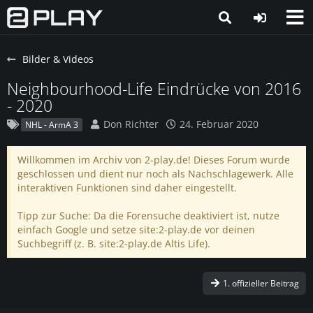
Bilder & Videos
Neighbourhood-Life Eindrücke von 2016
- 2020
Don Richter
24. Februar 2020
NHL - ArmA 3
Willkommen im Archiv von 2-play.de! Dieses Forum wurde
geschlossen und dient nur noch als Nachschlagewerk. Alle
interaktiven Funktionen sind daher eingestellt.
Tipp zur Suche: Da die Forensuche deaktiviert ist, nutze
einfach Google und setze site:2-play.de vor deinen
Suchbegriff (z. B. site:2-play.de Altis Life).
1. offizieller Beitrag