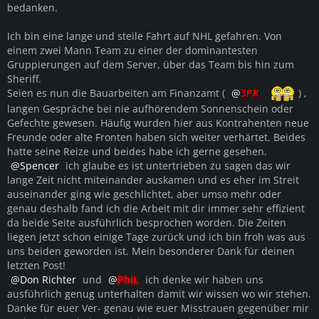
bedanken.
Ich bin eine lange und steile Fahrt auf NHL gefahren. Von
einem zwei Mann Team zu einer der dominantesten
Gruppierungen auf dem Server, über das Team bis hin zum
Sheriff.
Seien es nun die Bauarbeiten am Finanzamt (
3PR
) ,
langen Gespräche bei nie aufhörendem Sonnenschein oder
Gefechte gewesen. Häufig wurden hier aus Kontrahenten neue
Freunde oder alte Fronten haben sich weiter verhärtet. Beides
hatte seine Reize und beides habe ich gerne gesehen.
Spencer
ich glaube es ist untertrieben zu sagen das wir
lange Zeit nicht miteinander auskamen und es eher im Streit
auseinander ging wie geschlichtet, aber umso mehr oder
genau deshalb fand ich die Arbeit mit dir immer sehr effizient
da beide Seite ausführlich besprochen worden. Die Zeiten
liegen jetzt schon einige Tage zurück und ich bin froh was aus
uns beiden geworden ist. Mein besonderer Dank für deinen
letzten Post!
Don Richter
und
PhiL
ich denke wir haben uns
ausführlich genug unterhalten damit wir wissen wo wir stehen.
Danke für euer Ver- genau wie euer Misstrauen gegenüber mir