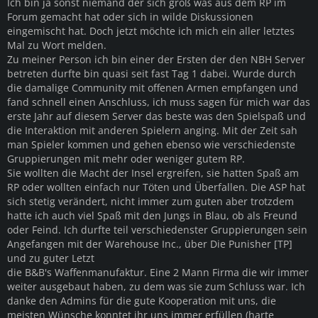
Ich bin ja sonst niemand der sich groß was aus dem RP im
Forum gemacht hat oder sich in wilde Diskussionen
eingemischt hat. Doch jetzt möchte ich mich ein aller letztes
Mal zu Wort melden.
Zu meiner Person ich bin einer der Ersten der den NBH Server
betreten durfte bin quasi seit fast Tag 1 dabei. Wurde durch
die damalige Community mit offenen Armen empfangen und
fand schnell einen Anschluss, ich muss sagen für mich war das
erste Jahr auf diesem Server das beste was den Spielspaß und
die Interaktion mit anderen Spielern anging. Mit der Zeit sah
man Spieler kommen und gehen ebenso wie verschiedenste
Gruppierungen mit mehr oder weniger gutem RP.
Sie wollten die Macht der Insel ergreifen, sie hatten Spaß am
RP oder wollten einfach nur Töten und Überfallen. Die ASP hat
sich stetig verändert, nicht immer zum guten aber trotzdem
hatte ich auch viel Spaß mit den Jungs in Blau, ob als Freund
oder Feind. Ich durfte teil verschiedenster Gruppierungen sein
Angefangen mit der Warehouse Inc., über Die Punisher [TP]
und zu guter Letzt
die B&B's Waffenmanufaktur. Eine 2 Mann Firma die wir immer
weiter ausgebaut haben, zu dem was sie zum Schluss war. Ich
danke den Admins für die gute Kooperation mit uns, die
meisten Wünsche konntet ihr uns immer erfüllen (harte