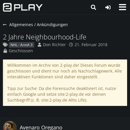
Allgemeines / Ankündigungen
2 Jahre Neighbourhood-Life
Don Richter
21. Februar 2018
NHL - ArmA 3
Geschlossen
Willkommen im Archiv von 2-play.de! Dieses Forum wurde
geschlossen und dient nur noch als Nachschlagewerk. Alle
interaktiven Funktionen sind daher eingestellt.
Tipp zur Suche: Da die Forensuche deaktiviert ist, nutze
einfach Google und setze site:2-play.de vor deinen
Suchbegriff (z. B. site:2-play.de Altis Life).
Avenaro Oregano