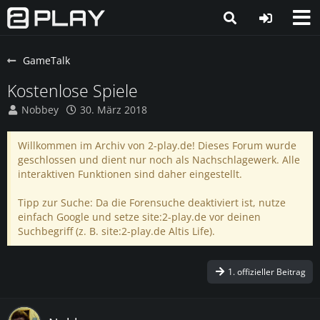
GameTalk
Kostenlose Spiele
Nobbey
30. März 2018
Willkommen im Archiv von 2-play.de! Dieses Forum wurde
geschlossen und dient nur noch als Nachschlagewerk. Alle
interaktiven Funktionen sind daher eingestellt.
Tipp zur Suche: Da die Forensuche deaktiviert ist, nutze
einfach Google und setze site:2-play.de vor deinen
Suchbegriff (z. B. site:2-play.de Altis Life).
1. offizieller Beitrag