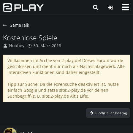
GameTalk
Kostenlose Spiele
Nobbey
30. März 2018
Willkommen im Archiv von 2-play.de! Dieses Forum wurde
geschlossen und dient nur noch als Nachschlagewerk. Alle
interaktiven Funktionen sind daher eingestellt.
Tipp zur Suche: Da die Forensuche deaktiviert ist, nutze
einfach Google und setze site:2-play.de vor deinen
Suchbegriff (z. B. site:2-play.de Altis Life).
1. offizieller Beitrag