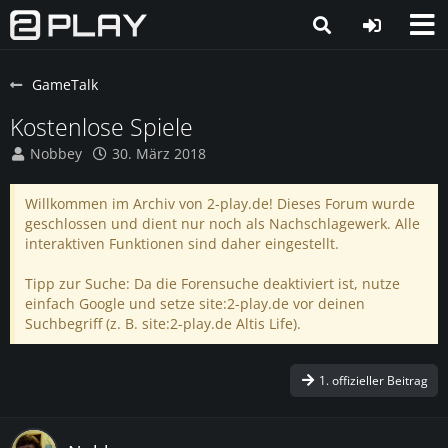
GameTalk
Kostenlose Spiele
Nobbey
30. März 2018
Willkommen im Archiv von 2-play.de! Dieses Forum wurde
geschlossen und dient nur noch als Nachschlagewerk. Alle
interaktiven Funktionen sind daher eingestellt.
Tipp zur Suche: Da die Forensuche deaktiviert ist, nutze
einfach Google und setze site:2-play.de vor deinen
Suchbegriff (z. B. site:2-play.de Altis Life).
1. offizieller Beitrag