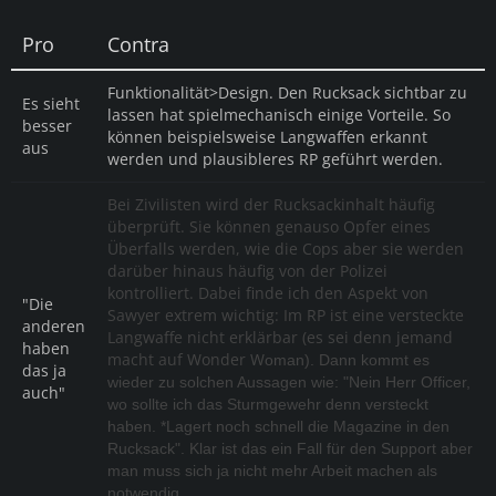
Pro
Contra
Funktionalität>Design. Den Rucksack sichtbar zu
Es sieht
lassen hat spielmechanisch einige Vorteile. So
besser
können beispielsweise Langwaffen erkannt
aus
werden und plausibleres RP geführt werden.
Bei Zivilisten wird der Rucksackinhalt häufig
überprüft. Sie können genauso Opfer eines
Überfalls werden, wie die Cops aber sie werden
darüber hinaus häufig von der Polizei
kontrolliert. Dabei finde ich den Aspekt von
"Die
Sawyer extrem wichtig: Im RP ist eine versteckte
anderen
Langwaffe nicht erklärbar (es sei denn jemand
haben
macht auf Wonder W
oman). Dann kommt es
das ja
wieder zu solchen Aussagen wie: "Nein Herr Officer,
auch"
wo sollte ich das Sturmgewehr denn versteckt
haben. *Lagert noch schnell die Magazine in den
Rucksack". Klar ist das ein Fall für den Support aber
man muss sich ja nicht mehr Arbeit machen als
notwendig.