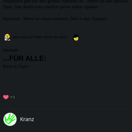
Regelwerk gibt nur den groben Rahmen an - ABER nie das genaue
Spiel. Das darfst man nämlich gerne selber spielen.
Nochmal - Wenn so etwas passiert. Geh in den Support.
und was ich hier noch so lese.
Deshalb...
...FÜR ALLE:
Back to Topic!
1
Kranz