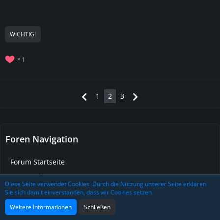
WICHTIG!
1
1
2
3
Foren Navigation
Forum Startseite
Community
Diese Seite verwendet Cookies. Durch die Nutzung unserer Seite erklären
Voice2Play Forum
Sie sich damit einverstanden, dass wir Cookies setzen.
ArmA 3 - Neighbourhood-Life - Archiv
Weitere Informationen
Schließen