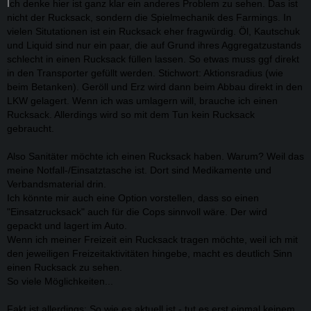
I
ch denke hier ist ganz klar ein anderes Problem zu sehen. Das ist
nicht der Rucksack, sondern die Spielmechanik des Farmings. In
vielen Situtationen ist ein Rucksack eher fragwürdig. Öl, Kautschuk
und Liquid sind nur ein paar, die auf Grund ihres Aggregatzustands
schlecht in einen Rucksack füllen lassen. So etwas muss ggf direkt
in den Transporter gefüllt werden. Stichwort: Aktionsradius (wie
beim Betanken). Geröll und Erz wird dann beim Abbau direkt in den
LKW gelagert. Wenn ich was umlagern will, brauche ich einen
Rucksack. Allerdings wird so mit dem Tun kein Rucksack
gebraucht.
Also Sanitäter möchte ich einen Rucksack haben. Warum? Weil das
meine Notfall-/Einsatztasche ist. Dort sind Medikamente und
Verbandsmaterial drin.
Ich könnte mir auch eine Option vorstellen, dass so einen
"Einsatzrucksack" auch für die Cops sinnvoll wäre. Der wird
gepackt und lagert im Auto.
Wenn ich meiner Freizeit ein Rucksack tragen möchte, weil ich mit
den jeweiligen Freizeitaktivitäten hingebe, macht es deutlich Sinn
einen Rucksack zu sehen.
So viele Möglichkeiten...
Fakt ist allerdings: So wie es aktuell ist - tut es erst einmal keinem