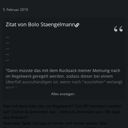
5. Februar 2019
Zitat von Bolo Staengelmann
...
...
...
...
...
"Dann müsste das mit dem Rucksack meiner Meinung nach
im Regelwerk geregelt werden, sodass dieser bei einem
Überfall auszuhändigen ist, wenn nach "ausziehen" verlangt
wird."
-Zitat Anton
Alles anzeigen
Was soll denn bitte hier ins Regelwerk? Das RP betrieben werden
soll? Ziehst du jemanden aus - ziehst du jemanden aus. Wo liegt
das Problem?
Spiel dein Spiel. Ich sag es immer und immer wieder. Das