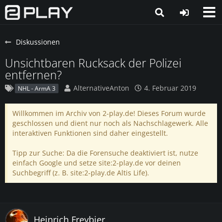
Diskussionen
Unsichtbaren Rucksack der Polizei
entfernen?
AlternativeAnton
4. Februar 2019
NHL - ArmA 3
Willkommen im Archiv von 2-play.de! Dieses Forum wurde
geschlossen und dient nur noch als Nachschlagewerk. Alle
interaktiven Funktionen sind daher eingestellt.
Tipp zur Suche: Da die Forensuche deaktiviert ist, nutze
einfach Google und setze site:2-play.de vor deinen
Suchbegriff (z. B. site:2-play.de Altis Life).
Heinrich Freybier