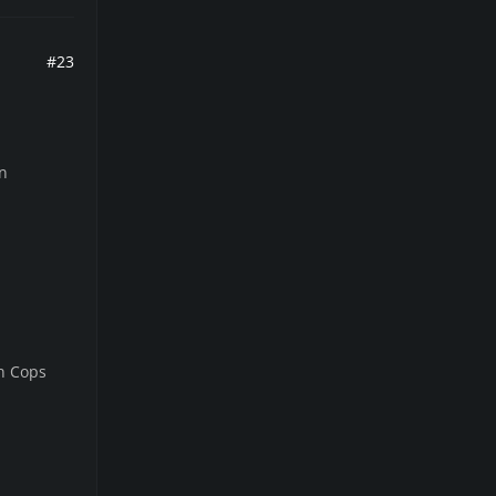
#23
n
en Cops