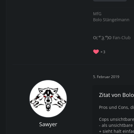
MfG
Bolo Stängelmann
O( ͡° ͜ʖ ͡°)O
Fan-Club
3
5. Februar 2019
Zitat von Bol
Pros und Cons, di
Cops unsichtbar
Sawyer
- als unsichtbar
+ sieht halt einf