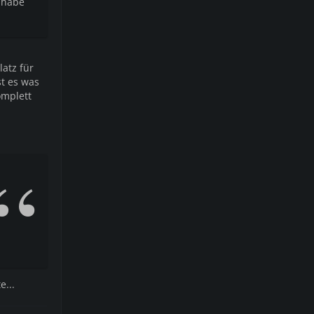
 habe
latz für
t es was
omplett
e...