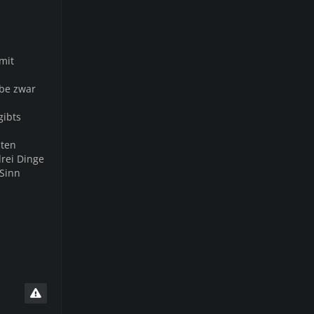
mit
abe zwar
gibts
nten
drei Dinge
 Sinn