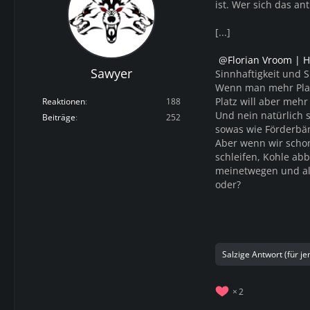
ist. Wer sich das an
[...]
Florian Vroom | 
Sawyer
Sinnhaftigkeit und 
Wenn man mehr Platz
Platz will aber me
Reaktionen
188
Und nein natürlich 
Beiträge
252
sowas wie Förderbän
Aber wenn wir schon
schleifen, Kohle abb
meinetwegen und all
oder?
Salzige Antwort (für j
2