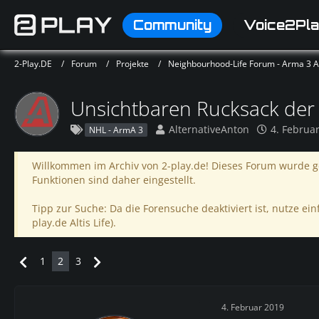
Community
Voice2Pla
2-Play.DE
Forum
Projekte
Neighbourhood-Life Forum - Arma 3 Alt
Unsichtbaren Rucksack der 
AlternativeAnton
4. Februa
NHL - ArmA 3
Willkommen im Archiv von 2-play.de! Dieses Forum wurde ge
Funktionen sind daher eingestellt.
Tipp zur Suche: Da die Forensuche deaktiviert ist, nutze einf
play.de Altis Life).
1
2
3
4. Februar 2019