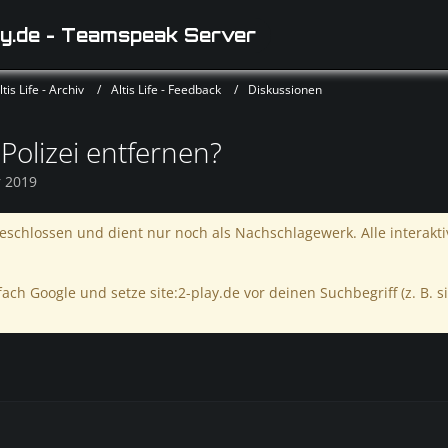
y.de - Teamspeak Server
is Life - Archiv
Altis Life - Feedback
Diskussionen
Polizei entfernen?
r 2019
schlossen und dient nur noch als Nachschlagewerk. Alle interakt
ach Google und setze site:2-play.de vor deinen Suchbegriff (z. B. si