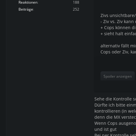
Reaktionen
188
Beiträge
252
Zivs unsichtbare
- Ziv vs. Ziv ka
+ Cops können di
+ sieht halt einf
alternativ fällt 
Cops oder Ziv, k
Spoiler anzeigen
Sehe die Kontrolle 
Dürfte ich bitte ein
kontrollieren (in we
denn die MX verstec
Wenn Cops ausgenom
und ist gut
Bei ner Kontrolle se