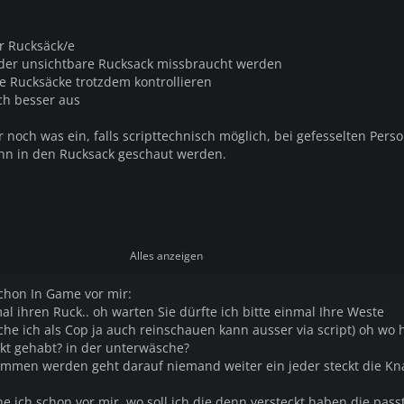
/r Rucksäck/e
nn der unsichtbare Rucksack missbraucht werden
e Rucksäcke trotzdem kontrollieren
ach besser aus
mir noch was ein, falls scripttechnisch möglich, bei gefesselten Pers
ann in den Rucksack geschaut werden.
Alles anzeigen
schon In Game vor mir:
mal ihren Ruck.. oh warten Sie dürfte ich bitte einmal Ihre Weste
lche ich als Cop ja auch reinschauen kann ausser via script) oh wo 
kt gehabt? in der unterwäsche?
men werden geht darauf niemand weiter ein jeder steckt die Kna
he ich schon vor mir, wo soll ich die denn versteckt haben die pass