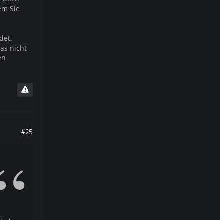
em Sie
det.
as nicht
en
#25