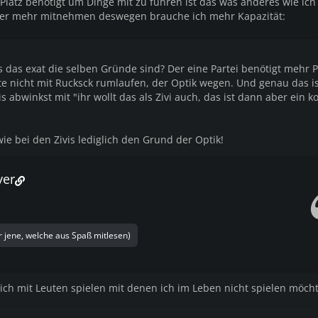
atz benötigt um Dinge mit zu führen ist das was anderes wie ich
aber mehr mitnehmen deswegen brauche ich mehr Kapazität:
 das exat die selben Gründe sind? Der eine Partei benötigt mehr P
e nicht mit Rucksck rumlaufen, der Optik wegen. Und genau das is
s abwinkst mit "ihr wollt das als Zivi auch, das ist dann aber ein k
wie bei den Zivis lediglich den Grund der Optik!
yer
r jene, welche aus Spaß mitlesen)
ich mit Leuten spielen mit denen ich im Leben nicht spielen möcht