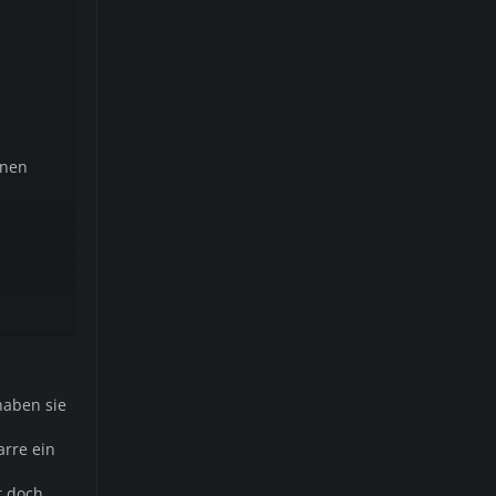
onen
haben sie
rre ein
t doch