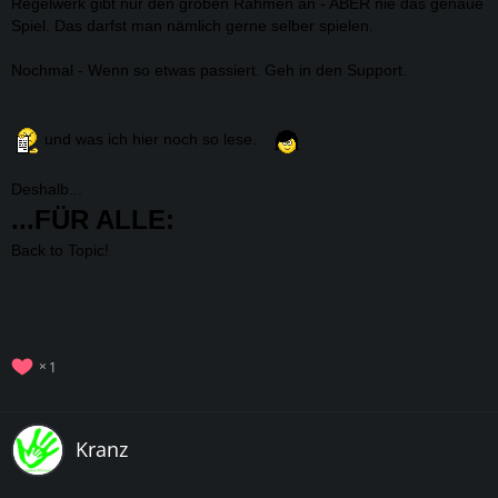
Regelwerk gibt nur den groben Rahmen an - ABER nie das genaue
Spiel. Das darfst man nämlich gerne selber spielen.
Nochmal - Wenn so etwas passiert. Geh in den Support.
und was ich hier noch so lese.
Deshalb...
...FÜR ALLE:
Back to Topic!
1
Kranz