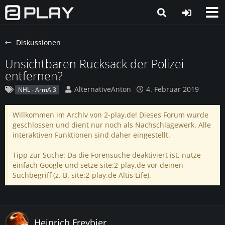
Diskussionen
Unsichtbaren Rucksack der Polizei
entfernen?
AlternativeAnton
4. Februar 2019
NHL - ArmA 3
Willkommen im Archiv von 2-play.de! Dieses Forum wurde
geschlossen und dient nur noch als Nachschlagewerk. Alle
interaktiven Funktionen sind daher eingestellt.
Tipp zur Suche: Da die Forensuche deaktiviert ist, nutze
einfach Google und setze site:2-play.de vor deinen
Suchbegriff (z. B. site:2-play.de Altis Life).
Heinrich Freybier