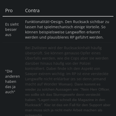
Pro
Contra
Funktionalität>Design. Den Rucksack sichtbar zu
Es sieht
lassen hat spielmechanisch einige Vorteile. So
besser
können beispielsweise Langwaffen erkannt
aus
werden und plausibleres RP geführt werden.
Bei Zivilisten wird der Rucksackinhalt häufig
überprüft. Sie können genauso Opfer eines
Überfalls werden, wie die Cops aber sie werden
darüber hinaus häufig von der Polizei
kontrolliert. Dabei finde ich den Aspekt von
"Die
Sawyer extrem wichtig: Im RP ist eine versteckte
anderen
Langwaffe nicht erklärbar (es sei denn jemand
haben
macht auf Wonder W
oman). Dann kommt es
das ja
wieder zu solchen Aussagen wie: "Nein Herr Officer,
auch"
wo sollte ich das Sturmgewehr denn versteckt
haben. *Lagert noch schnell die Magazine in den
Rucksack". Klar ist das ein Fall für den Support aber
man muss sich ja nicht mehr Arbeit machen als
notwendig.