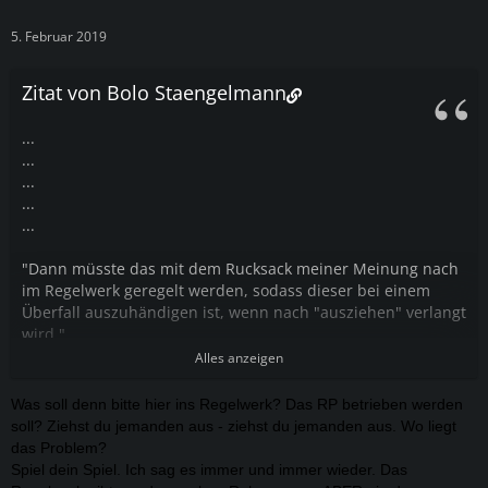
5. Februar 2019
Zitat von Bolo Staengelmann
...
...
...
...
...
"Dann müsste das mit dem Rucksack meiner Meinung nach
im Regelwerk geregelt werden, sodass dieser bei einem
Überfall auszuhändigen ist, wenn nach "ausziehen" verlangt
wird."
-Zitat Anton
Alles anzeigen
Was soll denn bitte hier ins Regelwerk? Das RP betrieben werden
soll? Ziehst du jemanden aus - ziehst du jemanden aus. Wo liegt
das Problem?
Spiel dein Spiel. Ich sag es immer und immer wieder. Das