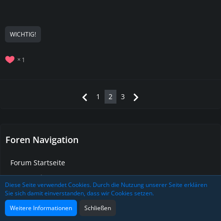
WICHTIG!
1
1
2
3
Foren Navigation
Forum Startseite
Community
Diese Seite verwendet Cookies. Durch die Nutzung unserer Seite erklären
Voice2Play Forum
Sie sich damit einverstanden, dass wir Cookies setzen.
ArmA 3 - Neighbourhood-Life - Archiv
Weitere Informationen
Schließen