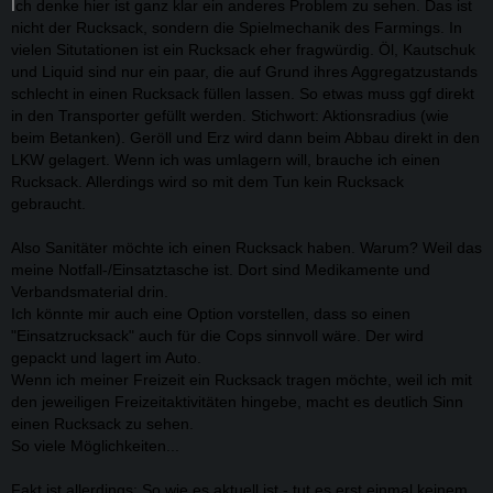
I
ch denke hier ist ganz klar ein anderes Problem zu sehen. Das ist
nicht der Rucksack, sondern die Spielmechanik des Farmings. In
vielen Situtationen ist ein Rucksack eher fragwürdig. Öl, Kautschuk
und Liquid sind nur ein paar, die auf Grund ihres Aggregatzustands
schlecht in einen Rucksack füllen lassen. So etwas muss ggf direkt
in den Transporter gefüllt werden. Stichwort: Aktionsradius (wie
beim Betanken). Geröll und Erz wird dann beim Abbau direkt in den
LKW gelagert. Wenn ich was umlagern will, brauche ich einen
Rucksack. Allerdings wird so mit dem Tun kein Rucksack
gebraucht.
Also Sanitäter möchte ich einen Rucksack haben. Warum? Weil das
meine Notfall-/Einsatztasche ist. Dort sind Medikamente und
Verbandsmaterial drin.
Ich könnte mir auch eine Option vorstellen, dass so einen
"Einsatzrucksack" auch für die Cops sinnvoll wäre. Der wird
gepackt und lagert im Auto.
Wenn ich meiner Freizeit ein Rucksack tragen möchte, weil ich mit
den jeweiligen Freizeitaktivitäten hingebe, macht es deutlich Sinn
einen Rucksack zu sehen.
So viele Möglichkeiten...
Fakt ist allerdings: So wie es aktuell ist - tut es erst einmal keinem