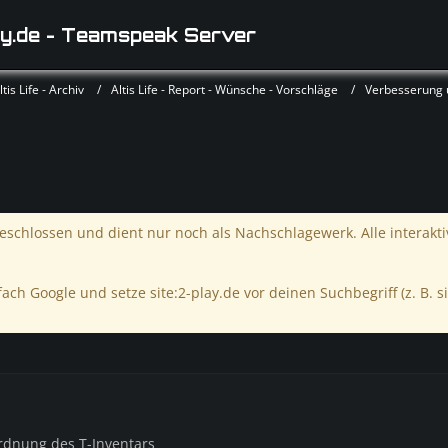
y.de - Teamspeak Server
is Life - Archiv
Altis Life - Report - Wünsche - Vorschläge
Verbesserung
schlossen und dient nur noch als Nachschlagewerk. Alle interakt
ach Google und setze site:2-play.de vor deinen Suchbegriff (z. B. si
rdnung des T-Inventars