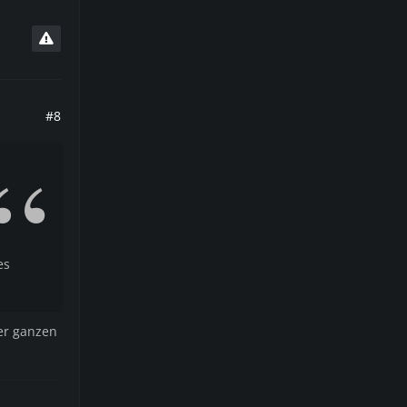
#8
es
er ganzen