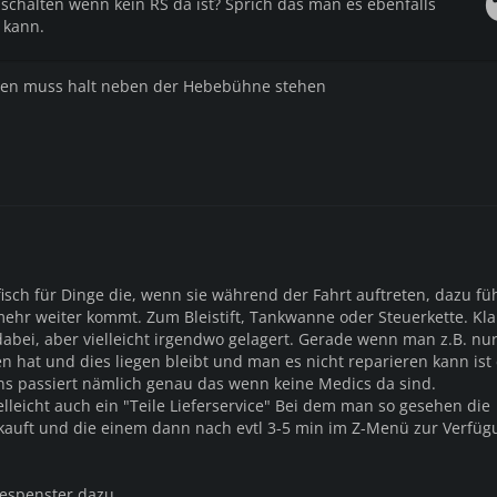
ischalten wenn kein RS da ist? Sprich das man es ebenfalls
 kann.
en muss halt neben der Hebebühne stehen
fisch für Dinge die, wenn sie während der Fahrt auftreten, dazu fü
mehr weiter kommt. Zum Bleistift, Tankwanne oder Steuerkette. Kl
abei, aber vielleicht irgendwo gelagert. Gerade wenn man z.B. nur
 hat und dies liegen bleibt und man es nicht reparieren kann ist
ns passiert nämlich genau das wenn keine Medics da sind.
lleicht auch ein "Teile Lieferservice" Bei dem man so gesehen die
kauft und die einem dann nach evtl 3-5 min im Z-Menü zur Verfüg
espenster dazu.