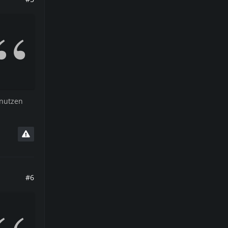
enutzen
#6