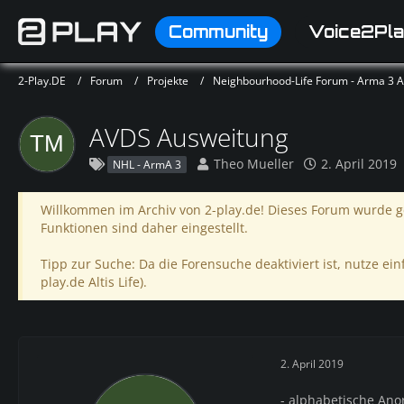
Community
Voice2Pla
2-Play.DE
Forum
Projekte
Neighbourhood-Life Forum - Arma 3 Alt
AVDS Ausweitung
Theo Mueller
2. April 2019
NHL - ArmA 3
Willkommen im Archiv von 2-play.de! Dieses Forum wurde ge
Funktionen sind daher eingestellt.
Tipp zur Suche: Da die Forensuche deaktiviert ist, nutze einf
play.de Altis Life).
2. April 2019
- alphabetische Ano