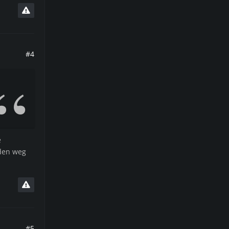
#4
e
 den weg
#5