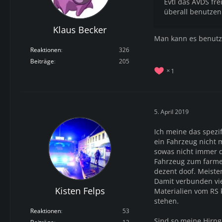
Evtl das AVDS fre
überall benutzen
Klaus Becker
Man kann es benutz
Reaktionen
326
Beiträge
205
1
5. April 2019
Ich meine das spezi
ein Fahrzeug nicht 
sowas nicht immer d
Fahrzeug zum farmen
dezent doof. Meiste
Damit verbunden vie
Kisten Felps
Materialien vom RS 
stehen.
Reaktionen
53
Sind so meine Hirng