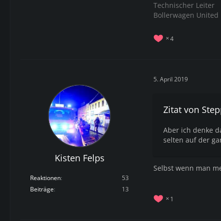
Technischer Leiter
Bollerwagen United 
4
5. April 2019
Zitat von Step
Aber ich denke d
selten auf der ga
Kisten Felps
Selbst wenn man me
Reaktionen
53
Beiträge
13
1