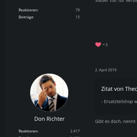
Steuer nur für Vers
Reaktionen
79
Beiträge
15
3
2. April 2019
Zitat von The
- Ersatzteilshop 
Don Richter
Gibt es doch, nennt s
Reaktionen
2.417