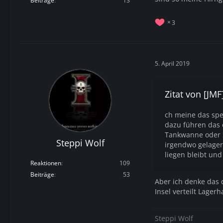
Beiträge
13
3
5. April 2019
Zitat von [JM
ch meine das spez
dazu führen das 
Tankwanne oder S
Steppi Wolf
irgendwo gelager
liegen bleibt und
Reaktionen
109
Beiträge
53
Aber ich denke das 
Insel verteilt Lager
Steppi Wolf