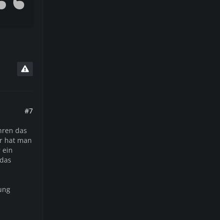
#7
hren das
ar hat man
 ein
 das
ung