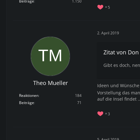
Beiträge
1.150
5
2. April 2019
Zitat von Don
Gibt es doch, nenn
Theo Mueller
Ideen und Wünsch
Vorstellung das man 
Reaktionen
184
auf die Insel findet .
Beiträge
71
3
5. April 2019