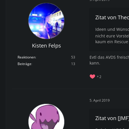
Zitat von The
Ideen und Wüns
nicht eure Vorste
kaum ein Rescue d
Kisten Felps
Evtl das AVDS freisc
Reaktionen
53
kann.
Beiträge
13
2
5. April 2019
Zitat von [JM