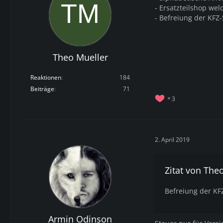
- Ersatzteilshop wel
- Befreiung der KFZ-
Theo Mueller
Reaktionen
184
Beiträge
71
3
2. April 2019
Zitat von The
Befreiung der KF
Armin Odinson