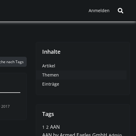
Anmelden
Inhalte
che nach Tags
Artikel
Themen
Einträge
r 2017
Tags
AAN
1
2
AAN by Armed Eagles GmbH
Admin