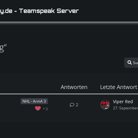
y.de - Teamspeak Server
g“
Su
Antworten
Letzte Antwort
Viper Red
NHL - ArmA 3
2
27. Septembe
3