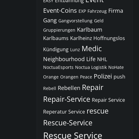
Entbannung
EASY
Event-Coins
Firma
EXP
Fahrzeug
Gang
Gangvorstellung
Geld
Karlbaum
Gruppierungen
Karlbaums
Karlheinz Hoffnungslos
Medic
Kündigung
Lunz
Neighbourhood Life
NHL
NoctuaEsports
Noctua Logistik
NoHate
Polizei
push
Orange
Orangen
Peace
Repair
Rebellen
Rebell
Repair-Service
Repair Service
rescue
Reperatur Service
Rescue-Service
Rescue Service