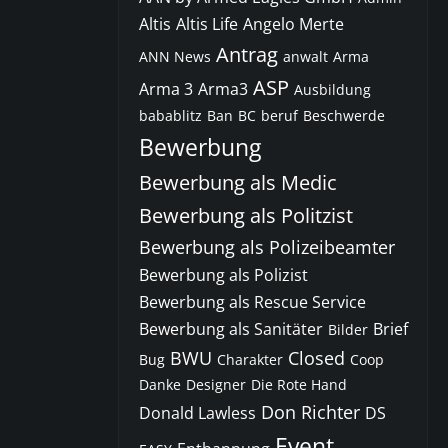
Altis
Altis Life
Angelo Merte
Antrag
ANN News
anwalt
Arma
ASP
Arma 3
Arma3
Ausbildung
babablitz
Ban
BC
beruf
Beschwerde
Bewerbung
Bewerbung als Medic
Bewerbung als Politzist
Bewerbung als Polizeibeamter
Bewerbung als Polizist
Bewerbung als Rescue Service
Bewerbung als Sanitäter
Brief
Bilder
BWU
Closed
Bug
Charakter
Coop
Danke
Designer
Die Rote Hand
Don Richter
Donald Lawless
DS
Event