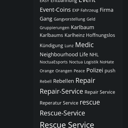
Entbannung
EASY
Event-Coins
Firma
EXP
Fahrzeug
Gang
Gangvorstellung
Geld
Karlbaum
Gruppierungen
Karlbaums
Karlheinz Hoffnungslos
Medic
Kündigung
Lunz
Neighbourhood Life
NHL
NoctuaEsports
Noctua Logistik
NoHate
Polizei
push
Orange
Orangen
Peace
Repair
Rebellen
Rebell
Repair-Service
Repair Service
rescue
Reperatur Service
Rescue-Service
Rescue Service