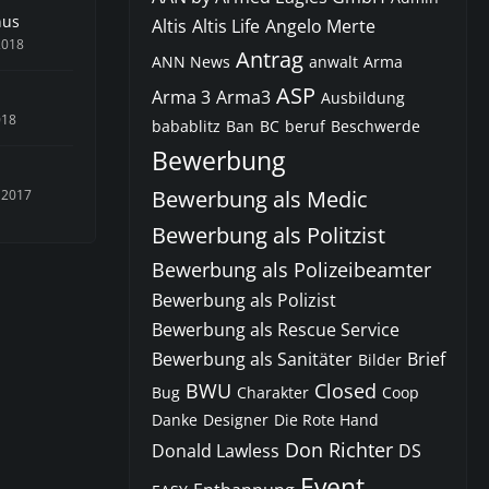
nus
Altis
Altis Life
Angelo Merte
2018
Antrag
ANN News
anwalt
Arma
ASP
Arma 3
Arma3
Ausbildung
018
babablitz
Ban
BC
beruf
Beschwerde
Bewerbung
Bewerbung als Medic
 2017
Bewerbung als Politzist
Bewerbung als Polizeibeamter
Bewerbung als Polizist
Bewerbung als Rescue Service
Bewerbung als Sanitäter
Brief
Bilder
BWU
Closed
Bug
Charakter
Coop
Danke
Designer
Die Rote Hand
Don Richter
Donald Lawless
DS
Event