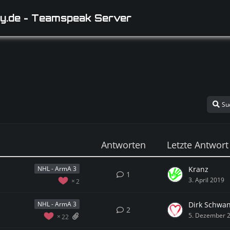
y.de - Teamspeak Server
Su
Antworten
Letzte Antwort
Kranz
NHL - ArmA 3
1
3. April 2019
2
Dirk Schwa
NHL - ArmA 3
2
5. Dezember 
22