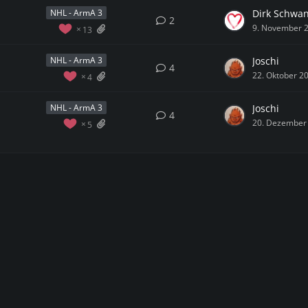
Dirk Schwa
NHL - ArmA 3
2
9. November 
13
Joschi
NHL - ArmA 3
4
22. Oktober 2
4
Joschi
NHL - ArmA 3
4
20. Dezember
5