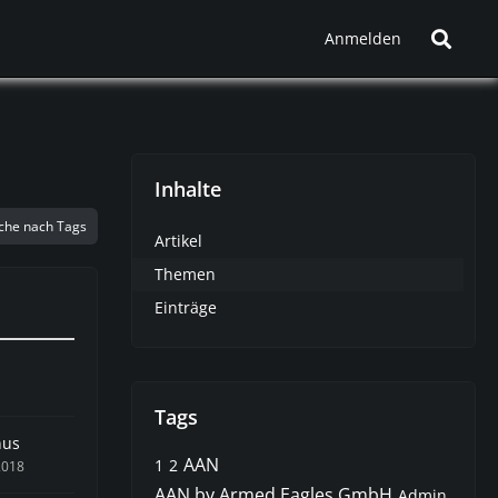
Anmelden
Inhalte
che nach Tags
Artikel
Themen
Einträge
Tags
nus
AAN
1
2
2018
AAN by Armed Eagles GmbH
Admin