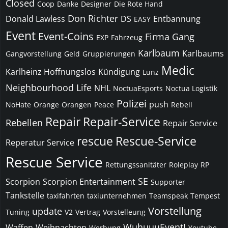
Closed
Coop
Danke
Designer
Die Rote Hand
Don Richter
Donald Lawless
DS
Entbannung
EASY
Event
Event-Coins
Firma
Gang
EXP
Fahrzeug
Karlbaum
Karlbaums
Gangvorstellung
Geld
Gruppierungen
Medic
Karlheinz Hoffnungslos
Kündigung
Lunz
Neighbourhood Life
NHL
NoctuaEsports
Noctua Logistik
Polizei
push
NoHate
Orange
Orangen
Peace
Rebell
Repair
Repair-Service
Rebellen
Repair Service
rescue
Rescue-Service
Reperatur Service
Rescue Service
Rettungssanitäter
Roleplay
RP
SE
Scorpion
Scorpion Entertainment
Supporter
Tankstelle
taxifahrten
taxiunternehmen
Teamspeak
Tempest
Vorstellung
update
Tuning
V2
Vertrag
Vorstelleung
WuhuuuEvent!
Waffen
Weihnachten
Werbung
Youtube