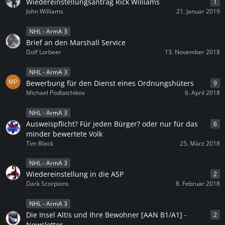
Wiedereinstellungsantrag Rick Williams
1
John Williams
21. Januar 2019
NHL - ArmA 3
Brief an den Marshall Service
Dolf Lorbeer
13. November 2018
NHL - ArmA 3
Bewerbung für den Dienst eines Ordnungshüters
9
Michael Podlatchikov
6. April 2018
NHL - ArmA 3
Ausweispflicht? Für jeden Bürger? oder nur für das
6
minder bewertete Volk
Tim Black
25. März 2018
NHL - ArmA 3
Wiedereinstellung in die ASP
2
Dark Scorpions
8. Februar 2018
NHL - ArmA 3
Die Insel Altis und Ihre Bewohner [AAN B1/A1] -
2
Newsletter