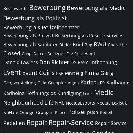
Bewerbung
Bewerbung als Medic
Beschwerde
Bewerbung als Politzist
Bewerbung als Polizeibeamter
Bewerbung als Polizist
Bewerbung als Rescue Service
BWU
Bewerbung als Sanitäter
Brief
Bilder
Bug
Charakter
Closed
Coop
Danke
Designer
Die Rote Hand
Don Richter
Donald Lawless
DS
Entbannung
EASY
Event
Event-Coins
Firma
Gang
EXP
Fahrzeug
Karlbaum
Karlbaums
Gangvorstellung
Geld
Gruppierungen
Medic
Karlheinz Hoffnungslos
Kündigung
Lunz
Neighbourhood Life
NHL
NoctuaEsports
Noctua Logistik
Polizei
push
NoHate
Orange
Orangen
Peace
Rebell
Repair
Repair-Service
Rebellen
Repair Service