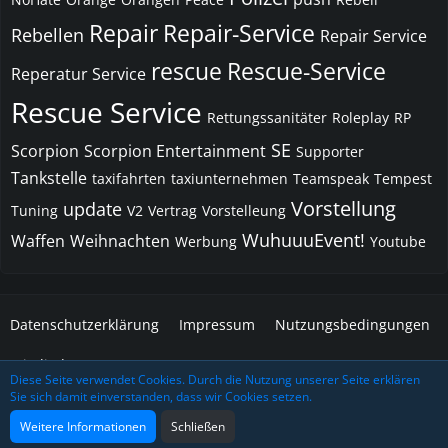
Repair
Repair-Service
Rebellen
Repair Service
rescue
Rescue-Service
Reperatur Service
Rescue Service
Rettungssanitäter
Roleplay
RP
SE
Scorpion
Scorpion Entertainment
Supporter
Tankstelle
taxifahrten
taxiunternehmen
Teamspeak
Tempest
Vorstellung
update
Tuning
V2
Vertrag
Vorstelleung
WuhuuuEvent!
Waffen
Weihnachten
Werbung
Youtube
Datenschutzerklärung
Impressum
Nutzungsbedingungen
Mitglieder
Diese Seite verwendet Cookies. Durch die Nutzung unserer Seite erklären
Sie sich damit einverstanden, dass wir Cookies setzen.
Community-Software:
WoltLab Suite™
Design: Grafidea
Weitere Informationen
Schließen