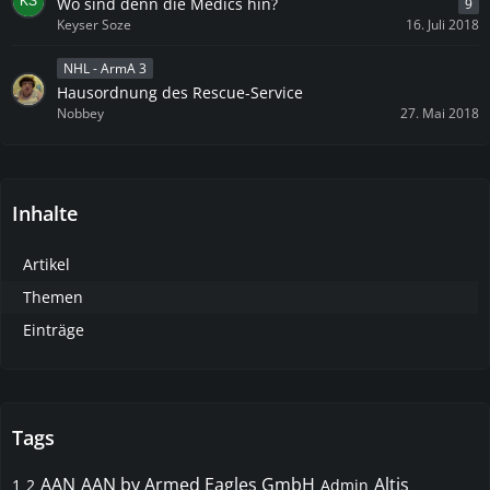
Wo sind denn die Medics hin?
9
Keyser Soze
16. Juli 2018
NHL - ArmA 3
Hausordnung des Rescue-Service
Nobbey
27. Mai 2018
Inhalte
Artikel
Themen
Einträge
Tags
AAN
AAN by Armed Eagles GmbH
Altis
1
2
Admin