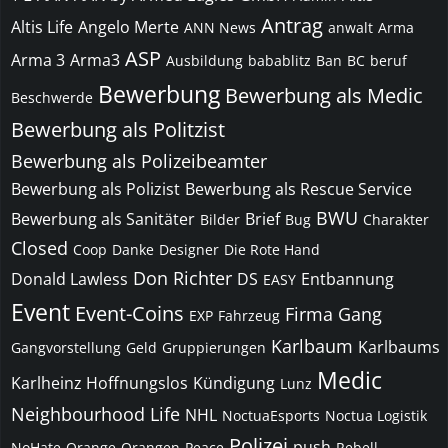
Antrag
Altis Life
Angelo Merte
ANN News
anwalt
Arma
ASP
Arma 3
Arma3
Ausbildung
babablitz
Ban
BC
beruf
Bewerbung
Bewerbung als Medic
Beschwerde
Bewerbung als Politzist
Bewerbung als Polizeibeamter
Bewerbung als Polizist
Bewerbung als Rescue Service
BWU
Bewerbung als Sanitäter
Brief
Bilder
Bug
Charakter
Closed
Coop
Danke
Designer
Die Rote Hand
Don Richter
Donald Lawless
DS
Entbannung
EASY
Event
Event-Coins
Firma
Gang
EXP
Fahrzeug
Karlbaum
Karlbaums
Gangvorstellung
Geld
Gruppierungen
Medic
Karlheinz Hoffnungslos
Kündigung
Lunz
Neighbourhood Life
NHL
NoctuaEsports
Noctua Logistik
Polizei
push
NoHate
Orange
Orangen
Peace
Rebell