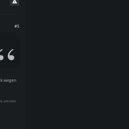
#5
tik wegen
ht, um eine