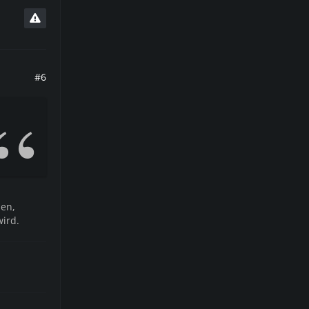
#6
en,
wird.