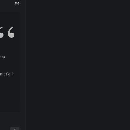
#4
Cop
it Fail