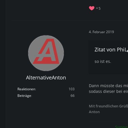
5
4. Februar 2019
Zitat von PhiL
so ist es.
AlternativeAnton
Dann müsste das mi
Reaktionen
103
sodass dieser bei e
Beiträge
66
Mit freundlichen Grü
Anton
Suppor