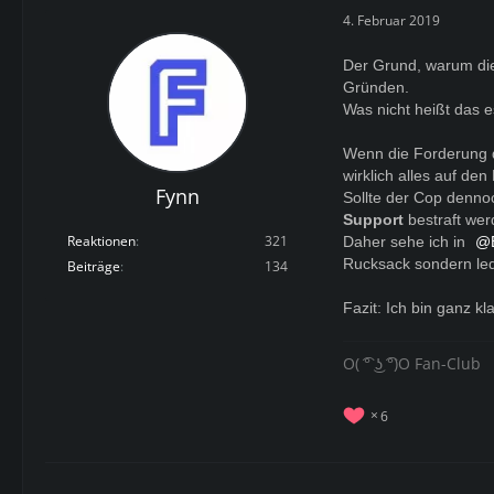
4. Februar 2019
Der Grund, warum di
Gründen.
Was nicht heißt das e
Wenn die Forderung d
wirklich alles auf de
Fynn
Sollte der Cop denn
Support
bestraft wer
Reaktionen
321
Daher sehe ich in
Rucksack sondern ledi
Beiträge
134
Fazit: Ich bin ganz k
O( ͡° ͜ʖ ͡°)O Fan-Club
6