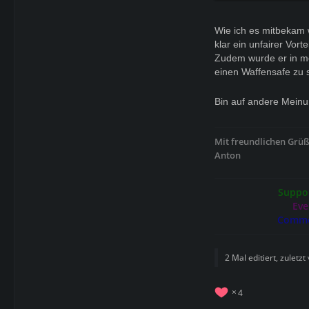
Wie ich es mitbekam 
klar ein unfairer Vort
Zudem wurde er in me
einen Waffensafe zu 
Bin auf andere Mein
Mit freundlichen Grü
Anton
Suppor
Eve
Comme
2 Mal editiert, zuletzt
4