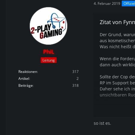
4. Februar 2019
Offizie
Zitat von Fyn
Der Grund, warum 
aus kosmetische
Was nicht heißt d
PhiL
Wenn die Forderu
Leitung
dann auch wirkli
Reaktionen
317
Sollte der Cop d
Artikel
2
RP im Support be
Beiträge
318
Daher sehe ich 
unsichtbaren Ruc
Fazit: Ich bin ga
so ist es.