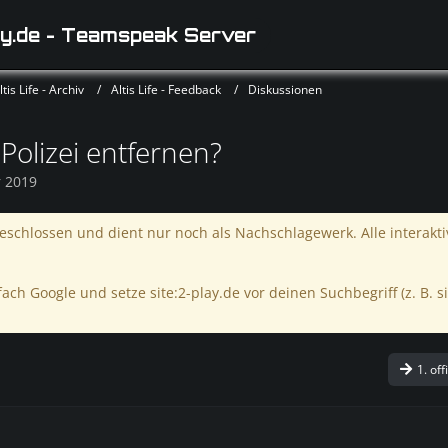
y.de - Teamspeak Server
is Life - Archiv
Altis Life - Feedback
Diskussionen
Polizei entfernen?
r 2019
schlossen und dient nur noch als Nachschlagewerk. Alle interakt
ach Google und setze site:2-play.de vor deinen Suchbegriff (z. B. si
1. off