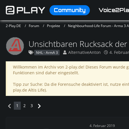
Community
Voice2Pla
2-Play.DE
Forum
Projekte
Neighbourhood-Life Forum - Arma 3 Alt
Unsichtbaren Rucksack der 
AlternativeAnton
4. Februa
NHL - ArmA 3
Willkommen im Archiv von 2-play.de! Dieses Forum wurde ge
Funktionen sind daher eingestellt.
Tipp zur Suche: Da die Forensuche deaktiviert ist, nutze einf
play.de Altis Life).
1
2
3
4. Februar 2019