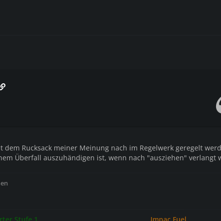
t dem Rucksack meiner Meinung nach im Regelwerk geregelt werd
inem Überfall auszuhändigen ist, wenn nach "ausziehen" verlangt 
ßen
ter Stufe 1
Impac Fuel