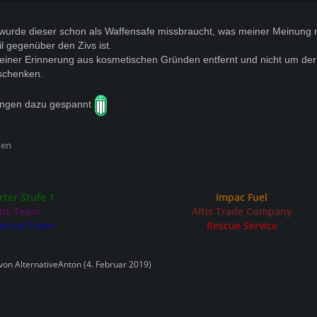
wurde dieser schon als Waffensafe missbraucht, was meiner Meinung
eil gegenüber den Zivs ist.
iner Erinnerung aus kosmetischen Gründen entfernt und nicht um der 
schenken.
ungen dazu gespannt
ßen
ter Stufe 1
Impac Fuel
nt-Team
Altis Trade Company
rcial-Team
Rescue Service
 von
AlternativeAnton
(
4. Februar 2019
)