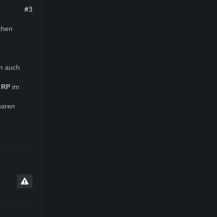
#3
schen
n auch
l RP
im
baren