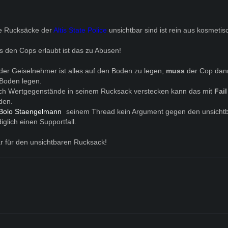
e Rucksäcke der
Altis State Police
unsichtbar sind ist rein aus kosmeti
s den Cops erlaubt ist das zu Abusen!
er Geiselnehmer ist alles auf den Boden zu legen,
muss
der Cop dan
n Boden legen.
och Wertgegenstände in seinem Rucksack verstecken kann das mit
Fai
den.
Bolo Staengelmann
seinem Thread kein Argument gegen den unsicht
glich einen Supportfall.
lar für den unsichtbaren Rucksack!