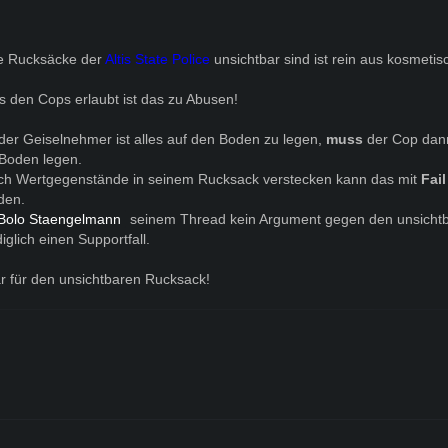
e Rucksäcke der
Altis State Police
unsichtbar sind ist rein aus kosmeti
s den Cops erlaubt ist das zu Abusen!
er Geiselnehmer ist alles auf den Boden zu legen,
muss
der Cop dan
n Boden legen.
och Wertgegenstände in seinem Rucksack verstecken kann das mit
Fai
den.
Bolo Staengelmann
seinem Thread kein Argument gegen den unsicht
glich einen Supportfall.
lar für den unsichtbaren Rucksack!