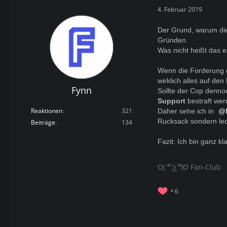
4. Februar 2019
Der Grund, warum di
Gründen.
Was nicht heißt das e
Wenn die Forderung d
wirklich alles auf de
Fynn
Sollte der Cop denn
Support
bestraft wer
Reaktionen
321
Daher sehe ich in
Rucksack sondern ledi
Beiträge
134
Fazit: Ich bin ganz k
O( ͡° ͜ʖ ͡°)O Fan-Club
6