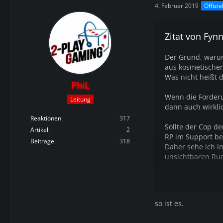
4. Februar 2019
Offizie
Zitat von Fyn
Der Grund, warum 
aus kosmetische
Was nicht heißt d
PhiL
Wenn die Forderu
Leitung
dann auch wirkli
Reaktionen
317
Sollte der Cop d
Artikel
2
RP im Support be
Beiträge
318
Daher sehe ich 
unsichtbaren Ruc
Fazit: Ich bin ga
so ist es.