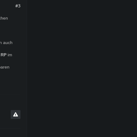
#3
schen
n auch
l RP
im
baren