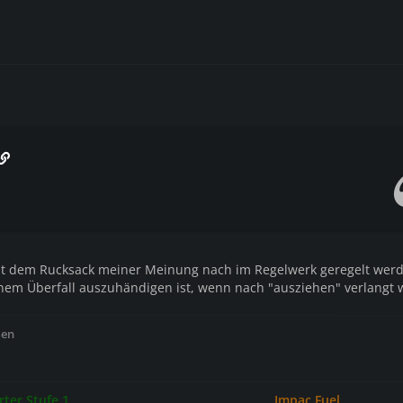
t dem Rucksack meiner Meinung nach im Regelwerk geregelt werd
inem Überfall auszuhändigen ist, wenn nach "ausziehen" verlangt 
ßen
ter Stufe 1
Impac Fuel