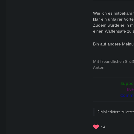
Wie ich es mitbekam 
klar ein unfairer Vort
Zudem wurde er in me
einen Waffensafe zu 
Bin auf andere Mein
Mit freundlichen Grü
Anton
Suppor
Eve
Comme
2 Mal editiert, zuletzt
4