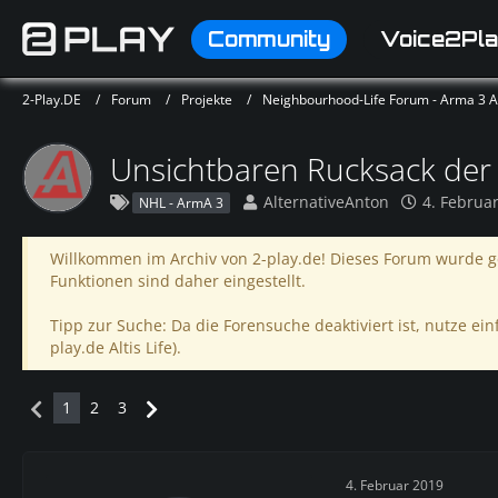
Community
Voice2Pla
2-Play.DE
Forum
Projekte
Neighbourhood-Life Forum - Arma 3 Alt
Unsichtbaren Rucksack der 
AlternativeAnton
4. Februa
NHL - ArmA 3
Willkommen im Archiv von 2-play.de! Dieses Forum wurde ge
Funktionen sind daher eingestellt.
Tipp zur Suche: Da die Forensuche deaktiviert ist, nutze einf
play.de Altis Life).
1
2
3
4. Februar 2019