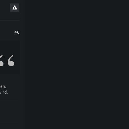
#6
en,
wird.