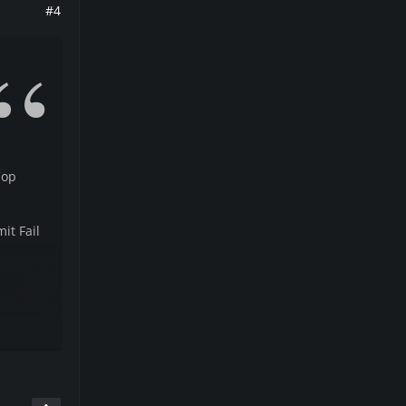
#4
Cop
it Fail