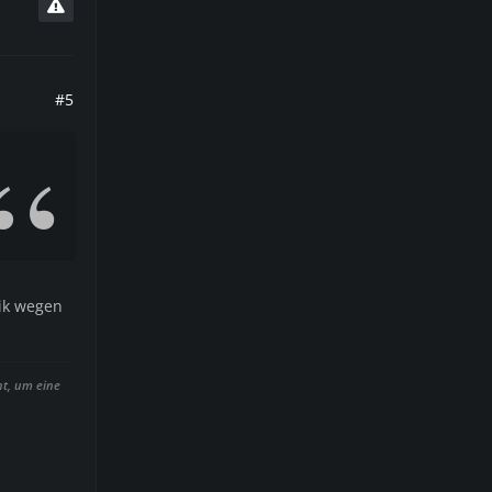
#5
tik wegen
ht, um eine