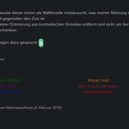
wurde dieser schon als Waffensafe missbraucht, was meiner Meinung
eil gegenüber den Zivs ist.
iner Erinnerung aus kosmetischen Gründen entfernt und nicht um der 
schenken.
ungen dazu gespannt
ßen
ter Stufe 1
Impac Fuel
nt-Team
Altis Trade Company
rcial-Team
Rescue Service
 von
AlternativeAnton
(
4. Februar 2019
)