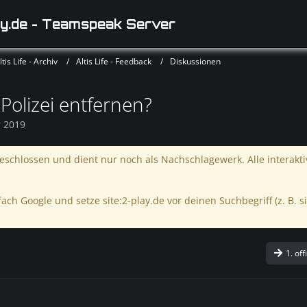
y.de - Teamspeak Server
is Life - Archiv
Altis Life - Feedback
Diskussionen
Polizei entfernen?
r 2019
schlossen und dient nur noch als Nachschlagewerk. Alle interakt
ach Google und setze site:2-play.de vor deinen Suchbegriff (z. B. si
1. off