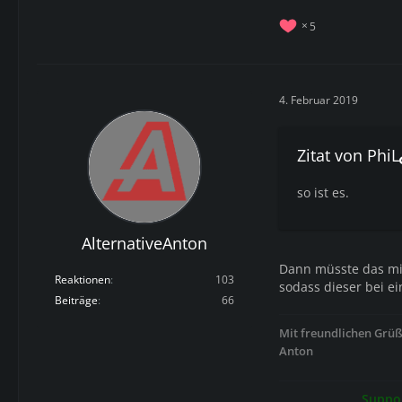
5
4. Februar 2019
Zitat von PhiL
so ist es.
AlternativeAnton
Dann müsste das mi
Reaktionen
103
sodass dieser bei e
Beiträge
66
Mit freundlichen Grü
Anton
Suppor