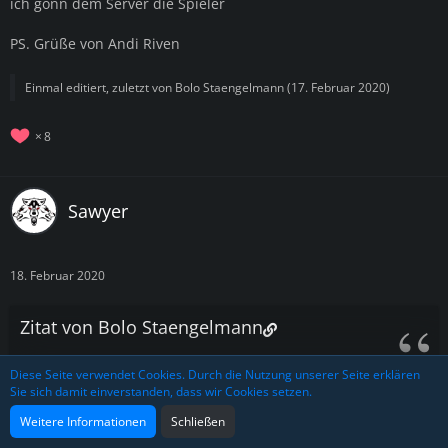
ich gönn dem Server die Spieler
PS. Grüße von Andi Riven
Einmal editiert, zuletzt von
Bolo Staengelmann
(
17. Februar 2020
)
8
Sawyer
18. Februar 2020
Zitat von Bolo Staengelmann
Diese Seite verwendet Cookies. Durch die Nutzung unserer Seite erklären
Spoiler anzeigen
Sie sich damit einverstanden, dass wir Cookies setzen.
Alles anzeigen
Weitere Informationen
Schließen
Da ich ja hier primär der Sündenbock sein soll bzw meine