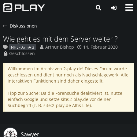
Diskussionen
Wie geht es mit dem Server weiter ?
Arthur Bishop
14. Februar 2020
NHL - ArmA 3
Geschlossen
Willkommen im Archiv von 2-play.de! Dieses Forum wurde
geschlossen und dient nur noch als Nachschlagewerk. Alle
interaktiven Funktionen sind daher eingestellt.
Tipp zur Suche: Da die Forensuche deaktiviert ist, nutze
einfach Google und setze site:2-play.de vor deinen
Suchbegriff (z. B. site:2-play.de Altis Life).
Sawyer