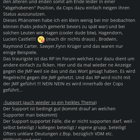
den älteren und enden somit am Ende leider in einer
"abgehobenen" Position, da Cops dazu einfach neigen ihren
Status auszunutzen.
Dieses Phänomen habe ich ein klein wenig bei mir beobachten
können (habs jedoch gemerkt bevors zu spät war) und bei
solchen Leuten wie Hagen (cooler dude btw), Hagendorn,
Lucien Castle!!!!
(mach dir nichts draus) , Brodwin,
Raymond Carter, Sawyer,Fynn Krüger und das waren nur
einige Beispiele.
Das traurigste ist das RP im Forum welches nur dazu dient um
andere einfach zu ficken. Hier und da mal wieder ne Anzeige
gegen die JMF weil sie das und das Wort gesagt haben. Es wird
Regelrecht gegen die JMF gehetzt. Und das RP wird nicht mit
der JMF geführt !!! NEIN NEIN es wird innerhalb der Cops
geführt...
-Support (auch wieder so ein heikles Thema)
Der Support ist bedingt gut (kommt drauf an welchen
Supporter man bekommt)
Der Support supportet Fälle, die er nicht supporten darf, weil -
selbst beteiligt / kollegen beteiligt / eigene grupp. beteiligt
Öfters unklare Deutungen z.Bsp. bezüglich VDM etc.
Willkür!!! und wie!