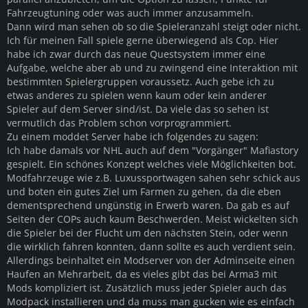
Fahrzeugtuning oder was auch immer anzusammeln.
Dann wird man sehen ob so die Spieleranzahl steigt oder nicht.
Ich für meinen Fall spiele gerne überwiegend als Cop. Hier
habe ich zwar durch das neue Questsystem immer eine
Aufgabe, welche aber ab und zu zwingend eine Interaktion mit
bestimmten Spielergruppen voraussetz. Auch gebe ich zu
etwas anderes zu spielen wenn kaum oder kein anderer
Spieler auf dem Server sind/ist. Da viele das so sehen ist
vermutlich das Problem schon vorprogrammiert.
Zu einem moddet Server habe ich folgendes zu sagen:
Ich habe damals vor NHL auch auf dem "Vorgänger" Mafiastory
gespielt. Ein schönes Konzept welches viele Möglichkeiten bot.
Modfahrzeuge wie z.B. Luxussportwagen sahen sehr schick aus
und boten ein gutes Ziel um Farmen zu gehen, da die eben
dementsprechend ungünstig in Erwerb waren. Da gab es auf
Seiten der COPs auch kaum Beschwerden. Meist wickelten sich
die Spieler bei der Flucht um den nächsten Stein, oder wenn
die wirklich fahren konnten, dann sollte es auch verdient sein.
Allerdings beinhaltet ein Modserver von der Adminseite einen
Haufen an Mehrarbeit, da es vieles gibt das bei Arma3 mit
Mods kompliziert ist. Zusätzlich muss jeder Spieler auch das
Modpack installieren und da muss man gucken wie es einfach