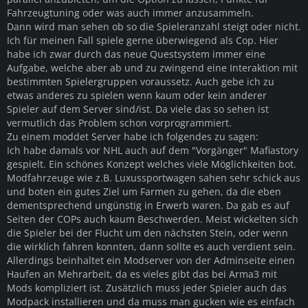
Fahrzeugtuning oder was auch immer anzusammeln.
Dann wird man sehen ob so die Spieleranzahl steigt oder nicht.
Ich für meinen Fall spiele gerne überwiegend als Cop. Hier
habe ich zwar durch das neue Questsystem immer eine
Aufgabe, welche aber ab und zu zwingend eine Interaktion mit
bestimmten Spielergruppen voraussetz. Auch gebe ich zu
etwas anderes zu spielen wenn kaum oder kein anderer
Spieler auf dem Server sind/ist. Da viele das so sehen ist
vermutlich das Problem schon vorprogrammiert.
Zu einem moddet Server habe ich folgendes zu sagen:
Ich habe damals vor NHL auch auf dem "Vorgänger" Mafiastory
gespielt. Ein schönes Konzept welches viele Möglichkeiten bot.
Modfahrzeuge wie z.B. Luxussportwagen sahen sehr schick aus
und boten ein gutes Ziel um Farmen zu gehen, da die eben
dementsprechend ungünstig in Erwerb waren. Da gab es auf
Seiten der COPs auch kaum Beschwerden. Meist wickelten sich
die Spieler bei der Flucht um den nächsten Stein, oder wenn
die wirklich fahren konnten, dann sollte es auch verdient sein.
Allerdings beinhaltet ein Modserver von der Adminseite einen
Haufen an Mehrarbeit, da es vieles gibt das bei Arma3 mit
Mods kompliziert ist. Zusätzlich muss jeder Spieler auch das
Modpack installieren und da muss man gucken wie es einfach