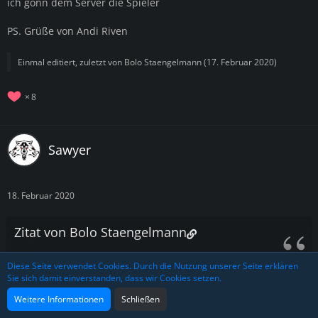
ich gönn dem Server die Spieler
PS. Grüße von Andi Riven
Einmal editiert, zuletzt von
Bolo Staengelmann
(
17. Februar 2020
)
8
Sawyer
18. Februar 2020
Zitat von Bolo Staengelmann
Diese Seite verwendet Cookies. Durch die Nutzung unserer Seite erklären
Spoiler anzeigen
Sie sich damit einverstanden, dass wir Cookies setzen.
Alles anzeigen
Weitere Informationen
Schließen
Da ich ja hier primär der Sündenbock sein soll bzw meine