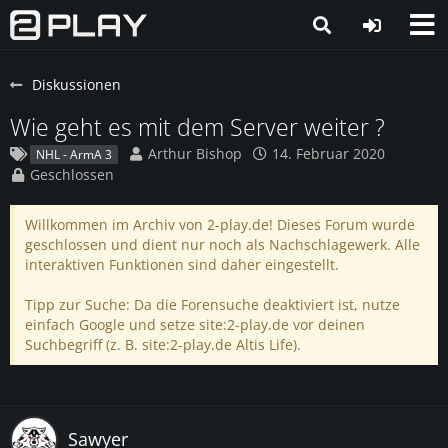
Diskussionen
Wie geht es mit dem Server weiter ?
Arthur Bishop
14. Februar 2020
NHL - ArmA 3
Geschlossen
Willkommen im Archiv von 2-play.de! Dieses Forum wurde
geschlossen und dient nur noch als Nachschlagewerk. Alle
interaktiven Funktionen sind daher eingestellt.
Tipp zur Suche: Da die Forensuche deaktiviert ist, nutze
einfach Google und setze site:2-play.de vor deinen
Suchbegriff (z. B. site:2-play.de Altis Life).
Sawyer