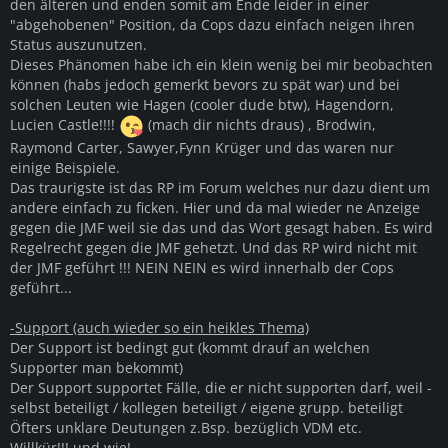
den älteren und enden somit am Ende leider in einer
"abgehobenen" Position, da Cops dazu einfach neigen ihren
Status auszunutzen.
Dieses Phänomen habe ich ein klein wenig bei mir beobachten
können (habs jedoch gemerkt bevors zu spät war) und bei
solchen Leuten wie Hagen (cooler dude btw), Hagendorn,
Lucien Castle!!!!
(mach dir nichts draus) , Brodwin,
Raymond Carter, Sawyer,Fynn Krüger und das waren nur
einige Beispiele.
Das traurigste ist das RP im Forum welches nur dazu dient um
andere einfach zu ficken. Hier und da mal wieder ne Anzeige
gegen die JMF weil sie das und das Wort gesagt haben. Es wird
Regelrecht gegen die JMF gehetzt. Und das RP wird nicht mit
der JMF geführt !!! NEIN NEIN es wird innerhalb der Cops
geführt...
-Support (auch wieder so ein heikles Thema)
Der Support ist bedingt gut (kommt drauf an welchen
Supporter man bekommt)
Der Support supportet Fälle, die er nicht supporten darf, weil -
selbst beteiligt / kollegen beteiligt / eigene grupp. beteiligt
Öfters unklare Deutungen z.Bsp. bezüglich VDM etc.
Willkür!!! und wie!