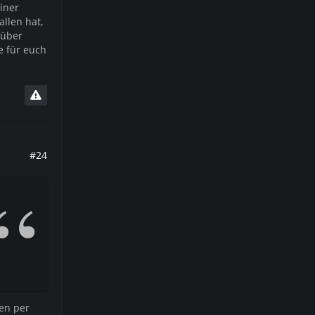
iner
llen hat,
 über
e für euch
#24
en per