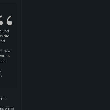
ee und
wo die
und
lte bzw
enn es
auch
t
bt
e in
eams wenn