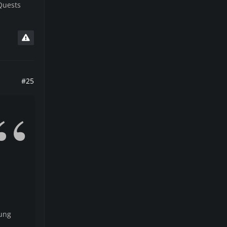
 Quests
#25
sung