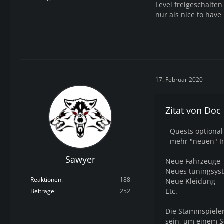
Level freigeschalten
nur als nice to ha
17. Februar 2020
Zitat von Do
- Quests optiona
- mehr "neuen" I
Sawyer
Neue Fahrzeuge
Neues tuningsys
Reaktionen
188
Neue Kleidung
Etc.
Beiträge
252
Die Stammspieler
sein, um einem S