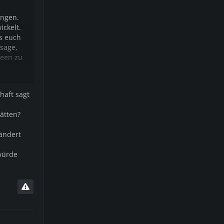
ungen.
ickelt.
s euch
ssage,
deen zu
haft sagt
ätten?
eändert
würde