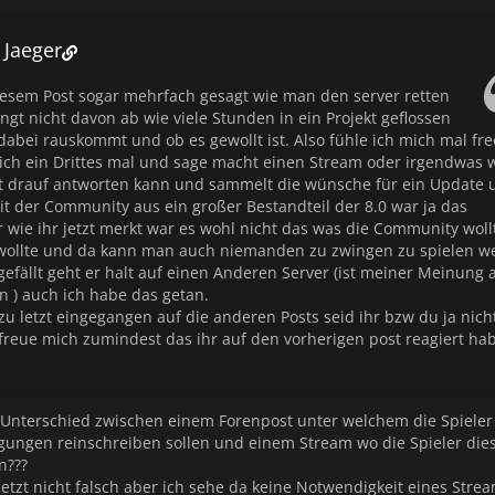
 Jaeger
iesem Post sogar mehrfach gesagt wie man den server retten
gt nicht davon ab wie viele Stunden in ein Projekt geflossen
dabei rauskommt und ob es gewollt ist. Also fühle ich mich mal fr
ich ein Drittes mal und sage macht einen Stream oder irgendwas 
t drauf antworten kann und sammelt die wünsche für ein Update 
it der Community aus ein großer Bestandteil der 8.0 war ja das
 wie ihr jetzt merkt war es wohl nicht das was die Community wol
 wollte und da kann man auch niemanden zu zwingen zu spielen w
efällt geht er halt auf einen Anderen Server (ist meiner Meinung 
n ) auch ich habe das getan.
u letzt eingegangen auf die anderen Posts seid ihr bzw du ja nich
 freue mich zumindest das ihr auf den vorherigen post reagiert ha
r Unterschied zwischen einem Forenpost unter welchem die Spieler
regungen reinschreiben sollen und einem Stream wo die Spieler dies
n???
jetzt nicht falsch aber ich sehe da keine Notwendigkeit eines Str