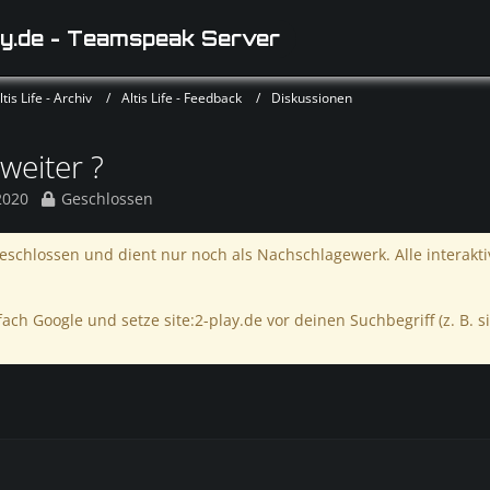
y.de - Teamspeak Server
is Life - Archiv
Altis Life - Feedback
Diskussionen
weiter ?
2020
Geschlossen
schlossen und dient nur noch als Nachschlagewerk. Alle interakt
ach Google und setze site:2-play.de vor deinen Suchbegriff (z. B. si