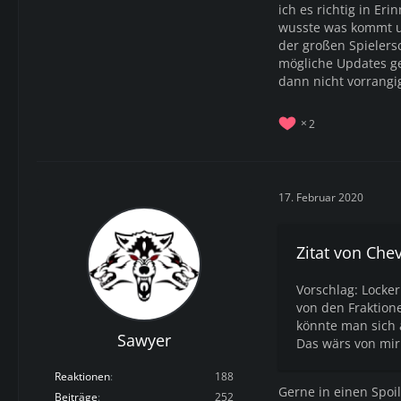
ich es richtig in Er
wusste was kommt un
der großen Spielers
mögliche Updates g
dann nicht vorrangig
2
17. Februar 2020
Zitat von Che
Vorschlag: Locke
von den Fraktion
könnte man sich 
Sawyer
Das wärs von mir
Reaktionen
188
Gerne in einen Spoi
Beiträge
252