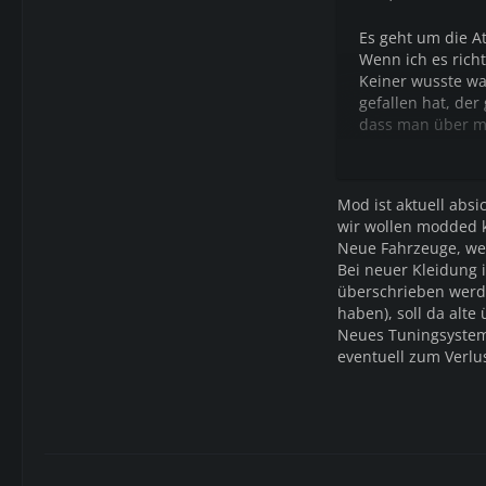
Es geht um die At
Wenn ich es rich
Keiner wusste wa
gefallen hat, der
dass man über m
nennen, die für 
Mod ist aktuell absi
wir wollen modded 
Neue Fahrzeuge, wel
Bei neuer Kleidung 
überschrieben werde
haben), soll da alt
Neues Tuningsystem,
eventuell zum Verlu