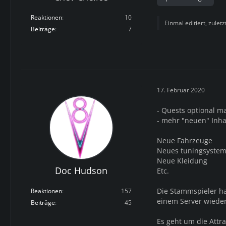
Reaktionen
10
Einmal editiert, zulet
Beiträge
7
17. Februar 2020
- Quests optional m
- mehr "neuen" Inha
Neue Fahrzeuge
Neues tuningsyste
Neue Kleidung
Doc Hudson
Etc.
Die Stammspieler ha
Reaktionen
157
einem Server wiede
Beiträge
45
Es geht um die Attr