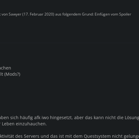
zt von
Sawyer
(
17. Februar 2020
) aus folgendem Grund: Einfügen vom Spoiler
achen
lt (Mods?)
m
ben sich häufig afk iwo hingesetzt, aber das kann nicht die Lösun
r Leben einzuhauchen.
aktivität des Servers und das ist mit dem Questsystem nicht gelun