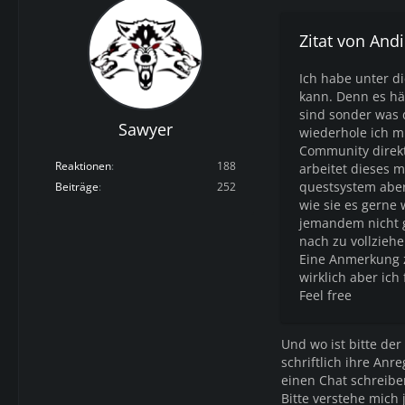
Zitat von Andi
Ich habe unter d
kann. Denn es hän
sind sonder was 
Sawyer
wiederhole ich m
Community direk
Reaktionen
188
arbeitet dieses m
questsystem aber
Beiträge
252
wie sie es gerne
jemandem nicht g
nach zu vollziehe
Eine Anmerkung z
wirklich aber ich
Feel free
Und wo ist bitte de
schriftlich ihre An
einen Chat schreibe
Bitte verstehe mich 