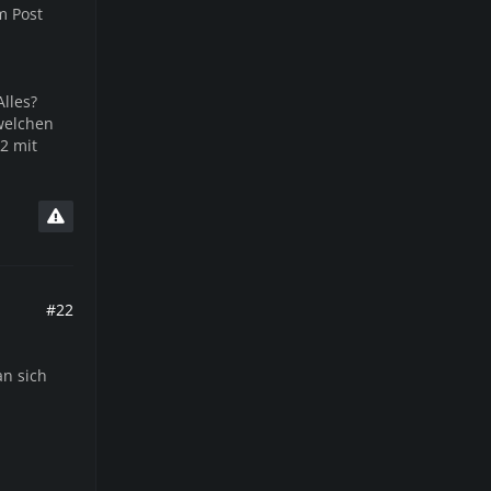
m Post
lles?
 welchen
2 mit
#22
n sich