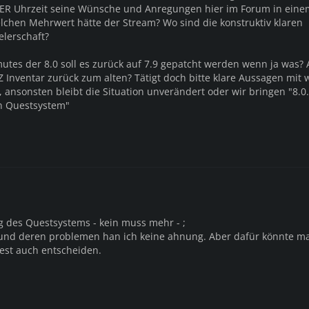
DER Uhrzeit seine Wünsche und Anregungen hier im Forum in eine
lchen Mehrwert hätte der Stream? Wo sind die konstruktiv klaren
lerschaft?
utes der 8.0 soll es zurück auf 7.9 gepatcht werden wenn ja was? A
Z Inventar zurück zum alten? Tätigt doch bitte klare Aussagen mit
 ansonsten bleibt die Situation unverändert oder wir bringen "8.0.
n Questsystem"
g des Questsystems - kein muss mehr - ;
 und deren problemen han ich keine ahnung. Aber dafür könnte ma
est auch entscheiden.