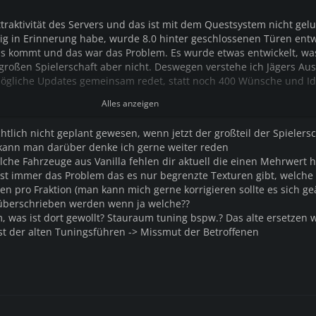
traktivität des Servers und das ist mit dem Questsystem nicht gel
tig in Erinnerung habe, wurde 8.0 hinter geschlossenen Türen entw
s kommt und das war das Problem. Es wurde etwas entwickelt, wa
 großen Spielerschaft aber nicht. Deswegen verstehe ich Jägers Au
ögliche Updates gemeinsam redet, statt noch 400 Wünsche und I
euch dann nicht vorrangig sind.
Alles anzeigen
chtlich nicht geplant gewesen, wenn jetzt der großteil der Spielersc
kann man darüber denke ich gerne weiter reden
che Fahrzeuge aus Vanilla fehlen dir aktuell die einen Mehrwert h
ist immer das Problem das es nur begrenzte Texturen gibt, welche
n pro Fraktion (man kann mich gerne korrigieren sollte es sich g
e überschrieben werden wenn ja welche??
 was ist dort gewollt? Stauraum tuning bspw.? Das alte ersetzen 
st der alten Tuningsführen -> Missmut der Betroffenen