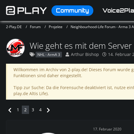
Community
Voice2Pla
2-Play.DE
Forum
Projekte
Neighbourhood-Life Forum - Arma 3 Alt
Wie geht es mit dem Server 
Arthur Bishop
14. Februar 
NHL - ArmA 3
Willkommen im Archiv von 2-play.de! Dieses Forum wurde ge
Funktionen sind daher eingestellt.
Tipp zur Suche: Da die Forensuche deaktiviert ist, nutze einf
play.de Altis Life).
1
2
3
4
17. Februar 2020