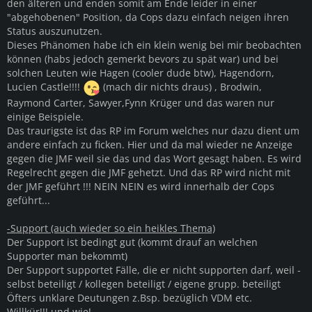
den älteren und enden somit am Ende leider in einer
"abgehobenen" Position, da Cops dazu einfach neigen ihren
Status auszunutzen.
Dieses Phänomen habe ich ein klein wenig bei mir beobachten
können (habs jedoch gemerkt bevors zu spät war) und bei
solchen Leuten wie Hagen (cooler dude btw), Hagendorn,
Lucien Castle!!!!
(mach dir nichts draus) , Brodwin,
Raymond Carter, Sawyer,Fynn Krüger und das waren nur
einige Beispiele.
Das traurigste ist das RP im Forum welches nur dazu dient um
andere einfach zu ficken. Hier und da mal wieder ne Anzeige
gegen die JMF weil sie das und das Wort gesagt haben. Es wird
Regelrecht gegen die JMF gehetzt. Und das RP wird nicht mit
der JMF geführt !!! NEIN NEIN es wird innerhalb der Cops
geführt...
-Support (auch wieder so ein heikles Thema)
Der Support ist bedingt gut (kommt drauf an welchen
Supporter man bekommt)
Der Support supportet Fälle, die er nicht supporten darf, weil -
selbst beteiligt / kollegen beteiligt / eigene grupp. beteiligt
Öfters unklare Deutungen z.Bsp. bezüglich VDM etc.
Willkür!!! und wie!