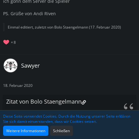
ich gönn dem Server die Spieler
PS. Grüße von Andi Riven
Einmal editiert, zuletzt von
Bolo Staengelmann
(
17. Februar 2020
)
8
Sawyer
18. Februar 2020
Zitat von Bolo Staengelmann
Diese Seite verwendet Cookies. Durch die Nutzung unserer Seite erklären
Spoiler anzeigen
Sie sich damit einverstanden, dass wir Cookies setzen.
Alles anzeigen
Weitere Informationen
Schließen
Da ich ja hier primär der Sündenbock sein soll bzw meine