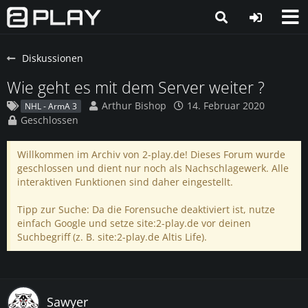
Diskussionen
Wie geht es mit dem Server weiter ?
Arthur Bishop
14. Februar 2020
NHL - ArmA 3
Geschlossen
Willkommen im Archiv von 2-play.de! Dieses Forum wurde
geschlossen und dient nur noch als Nachschlagewerk. Alle
interaktiven Funktionen sind daher eingestellt.
Tipp zur Suche: Da die Forensuche deaktiviert ist, nutze
einfach Google und setze site:2-play.de vor deinen
Suchbegriff (z. B. site:2-play.de Altis Life).
Sawyer