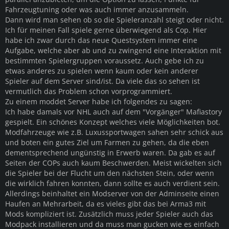
Fahrzeugtuning oder was auch immer anzusammeln.
Dann wird man sehen ob so die Spieleranzahl steigt oder nicht.
Ich für meinen Fall spiele gerne überwiegend als Cop. Hier
habe ich zwar durch das neue Questsystem immer eine
Aufgabe, welche aber ab und zu zwingend eine Interaktion mit
bestimmten Spielergruppen voraussetz. Auch gebe ich zu
etwas anderes zu spielen wenn kaum oder kein anderer
Spieler auf dem Server sind/ist. Da viele das so sehen ist
vermutlich das Problem schon vorprogrammiert.
Zu einem moddet Server habe ich folgendes zu sagen:
Ich habe damals vor NHL auch auf dem "Vorgänger" Mafiastory
gespielt. Ein schönes Konzept welches viele Möglichkeiten bot.
Modfahrzeuge wie z.B. Luxussportwagen sahen sehr schick aus
und boten ein gutes Ziel um Farmen zu gehen, da die eben
dementsprechend ungünstig in Erwerb waren. Da gab es auf
Seiten der COPs auch kaum Beschwerden. Meist wickelten sich
die Spieler bei der Flucht um den nächsten Stein, oder wenn
die wirklich fahren konnten, dann sollte es auch verdient sein.
Allerdings beinhaltet ein Modserver von der Adminseite einen
Haufen an Mehrarbeit, da es vieles gibt das bei Arma3 mit
Mods kompliziert ist. Zusätzlich muss jeder Spieler auch das
Modpack installieren und da muss man gucken wie es einfach