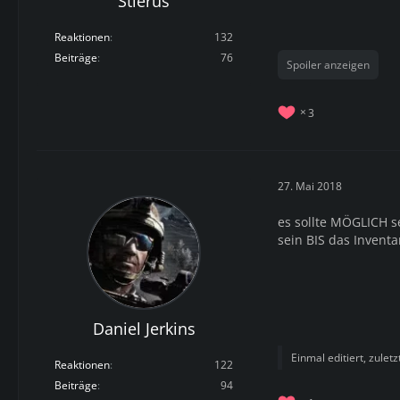
Stierus
Reaktionen
132
Beiträge
76
Spoiler anzeigen
3
27. Mai 2018
es sollte MÖGLICH s
sein BIS das Inventar
Daniel Jerkins
Einmal editiert, zulet
Reaktionen
122
Beiträge
94