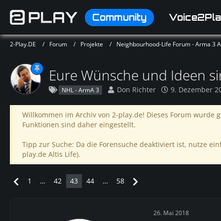
Community
Voice2Pla
2-Play.DE
Forum
Projekte
Neighbourhood-Life Forum - Arma 3 Alt
Eure Wünsche und Ideen sin
Don Richter
9. Dezember 2
NHL - ArmA 3
Willkommen im Archiv von 2-play.de! Dieses Forum wurde ge
Funktionen sind daher eingestellt.
Tipp zur Suche: Da die Forensuche deaktiviert ist, nutze einf
play.de Altis Life).
1
…
42
43
44
…
58
26. Mai 2018