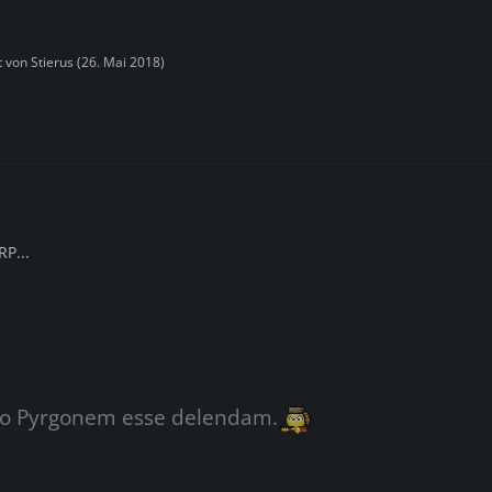
zt von
Stierus
(
26. Mai 2018
)
P...
o Pyrgonem esse delendam.