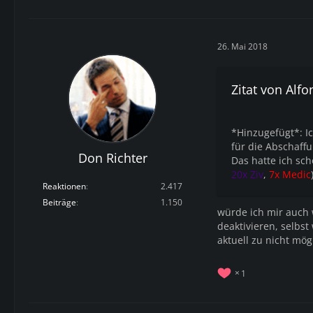
26. Mai 2018
Zitat von Alf
*Hinzugefügt*: I
für die Abschaffu
Don Richter
Das hatte ich sc
20x Ziv
,
7x Medic
Reaktionen
2.417
Beiträge
1.150
würde ich mir auch 
deaktivieren, selbst
aktuell zu nicht mög
1