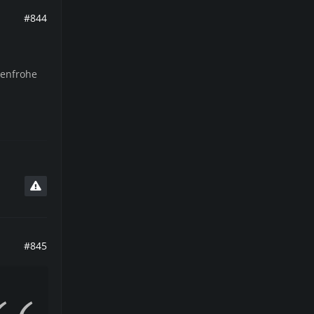
#844
benfrohe
#845