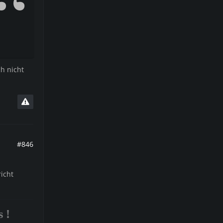
h nicht
#846
icht
 !