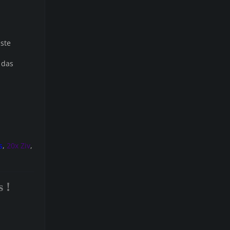
iste
 das
s
,
20x Ziv
,
 !