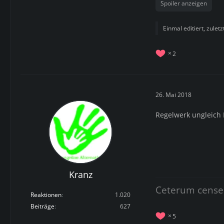
Spoiler anzeigen
Einmal editiert, zulet
2
26. Mai 2018
Regelwerk ungleich R
Kranz
Ceterum cense
Reaktionen
1.020
Beiträge
627
5