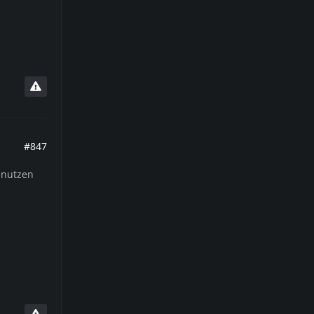
#847
enutzen