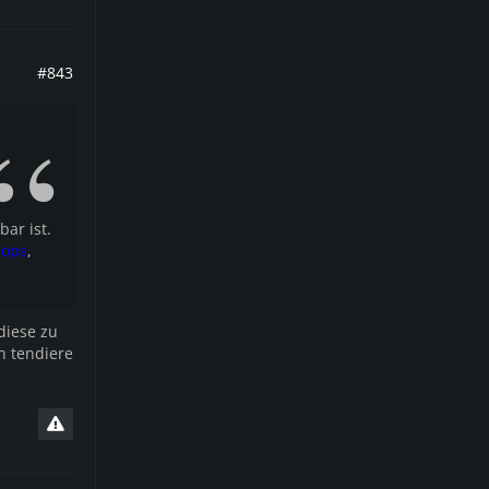
#843
ar ist.
Cops
,
diese zu
h tendiere