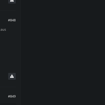
#848
 aus
#849