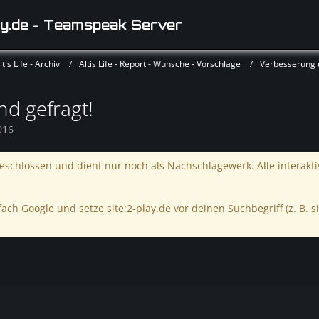
y.de - Teamspeak Server
is Life - Archiv
Altis Life - Report - Wünsche - Vorschläge
Verbesserung
d gefragt!
016
schlossen und dient nur noch als Nachschlagewerk. Alle interakt
ach Google und setze site:2-play.de vor deinen Suchbegriff (z. B. si