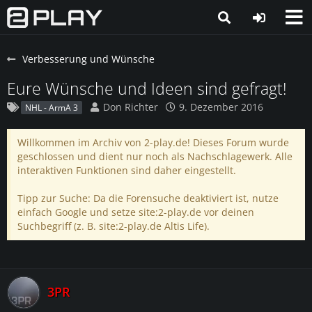
Verbesserung und Wünsche
Eure Wünsche und Ideen sind gefragt!
Don Richter
9. Dezember 2016
NHL - ArmA 3
Willkommen im Archiv von 2-play.de! Dieses Forum wurde
geschlossen und dient nur noch als Nachschlagewerk. Alle
interaktiven Funktionen sind daher eingestellt.
Tipp zur Suche: Da die Forensuche deaktiviert ist, nutze
einfach Google und setze site:2-play.de vor deinen
Suchbegriff (z. B. site:2-play.de Altis Life).
3PR