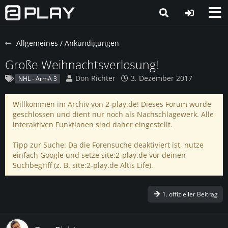
Allgemeines / Ankündigungen
Große Weihnachtsverlosung!
Don Richter
3. Dezember 2017
NHL - ArmA 3
Willkommen im Archiv von 2-play.de! Dieses Forum wurde
geschlossen und dient nur noch als Nachschlagewerk. Alle
interaktiven Funktionen sind daher eingestellt.
Tipp zur Suche: Da die Forensuche deaktiviert ist, nutze
einfach Google und setze site:2-play.de vor deinen
Suchbegriff (z. B. site:2-play.de Altis Life).
1. offizieller Beitrag