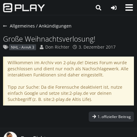
Allgemeines / Ankündigungen
Große Weihnachtsverlosung!
Don Richter
3. Dezember 2017
NHL - ArmA 3
Willkommen im Archiv von 2-play.de! Dieses Forum wurde
geschlossen und dient nur noch als Nachschlagewerk. Alle
interaktiven Funktionen sind daher eingestellt.
Tipp zur Suche: Da die Forensuche deaktiviert ist, nutze
einfach Google und setze site:2-play.de vor deinen
Suchbegriff (z. B. site:2-play.de Altis Life).
1. offizieller Beitrag