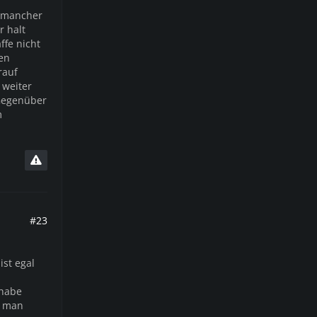
n mancher
r halt
ffe nicht
sen
rauf
 weiter
Gegenüber
m
#23
ist egal
dhabe
, man