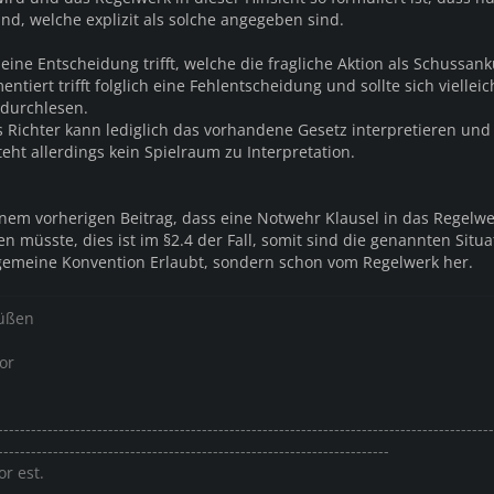
nd, welche explizit als solche angegeben sind.
eine Entscheidung trifft, welche die fragliche Aktion als Schussa
ntiert trifft folglich eine Fehlentscheidung und sollte sich vielleic
 durchlesen.
 Richter kann lediglich das vorhandene Gesetz interpretieren und
eht allerdings kein Spielraum zu Interpretation.
 einem vorherigen Beitrag, dass eine Notwehr Klausel in das Regelw
 müsste, dies ist im §2.4 der Fall, somit sind die genannten Situ
lgemeine Konvention Erlaubt, sondern schon vom Regelwerk her.
rüßen
or
------------------------------------------------------------------------------------------
-----------------------------------------------------------------------
or est.