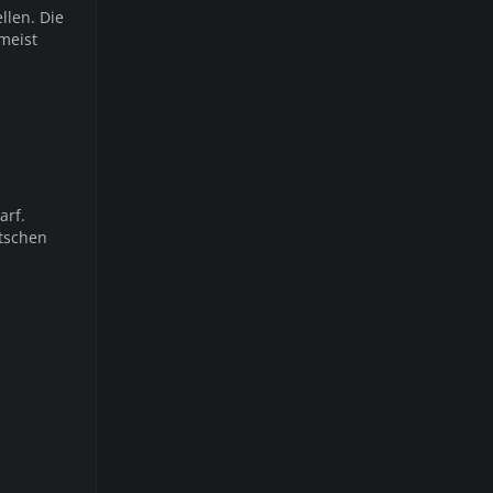
llen. Die
meist
arf.
atschen