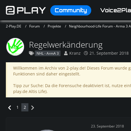
Community
Voice2Pla
2-Play.DE
Forum
Projekte
Neighbourhood-Life Forum - Arma 3 Alt
Regelwerkänderung
Kranz
21. September 2018
NHL - ArmA 3
Willkommen im Archiv von 2-play.de! Dieses Forum wurde ge
Funktionen sind daher eingestellt.
Tipp zur Suche: Da die Forensuche deaktiviert ist, nutze einf
play.de Altis Life).
1
2
23. September 2018