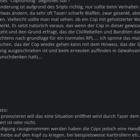
tes "Cophunting" beginnen soll ?
änderung ist aufgrund des Sripts richtig, nur sollte beim Verhalte
 etwas ändern, da sehr oft Taser/ scharfe Waffen, zwar gesenkt, abe
n. Vielleicht sollte man mal sehen, ob ein Cop mit geholsterter Wa
irkt. Es setzt natürlich voraus, das wenn der Cop in dieser gewis
rgeht und den Grund erfragt, das die CIV/Rebellen und Banditen da
htens nach grundlage für ein normales RP)..... ich spinne das mal
chen, das der Cop wieder gehen kann mit dem Hinweis, das der 
dung ausgeschrieben ist und beim erneuten auffinden in Gewahsa
schdenken halt)....
azu:
provozieren will das eine Situation eröffnet wird durch Tazer dem 
rt ist oder nicht.
kündigung rausgenommen werden haben die Cops jedoch eine Han
cheibe auf den Kopf zu kriegen, bei beispielsweise Karttrollern etc