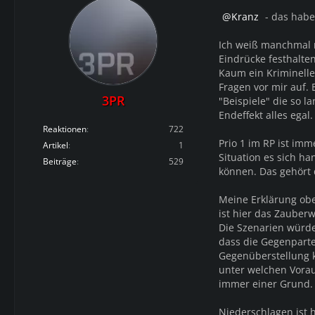
Kranz
- das habe
Ich weiß manchmal n
Eindrücke festhalten
Kaum ein Krimineller
Fragen vor mir auf. 
3PR
"Beispiele" die so l
Endeffekt alles egal.
Reaktionen
722
Prio 1 im RP ist im
Artikel
1
Situation es sich h
Beiträge
529
können. Das gehört 
Meine Erklärung obe
ist hier das Zauber
Die Szenarien würde
dass die Gegenpartei
Gegenüberstellung k
unter welchen Vorau
immer einer Grund. G
Niederschlagen ist h