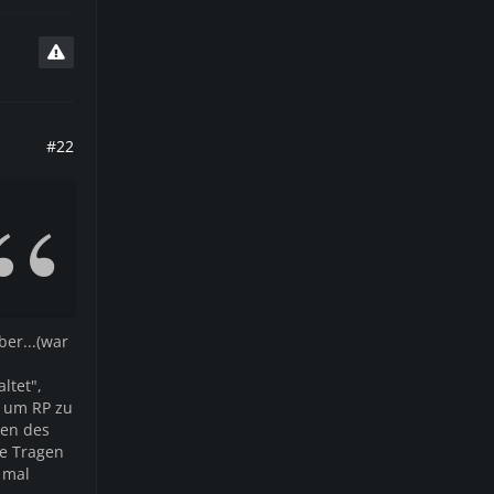
#22
ber...(war
ltet",
k um RP zu
ben des
ne Tragen
 mal