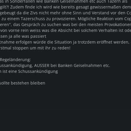
das in Sonderfällen wie Banken Geiselnahmen etc auch Tazern als
 gilt?! Zudem finde ich wird wie bereits gesagt gewissermaßen dem 
ebeugt da die Zivs nicht mehr ohne Sinn und Verstand vor den C
 zu einem Tazerschuss zu provozieren. Mögliche Reaktion vom Cop 
ieren", das Gespräch zu suchen was bei den meisten Provokatione
von vorne rein weiss was die Absicht bei solchem Verhalten ist od
sen ja alle was passiert
stnahme erfolgen würde die Situation ja trotzdem eröffnet werden
rstmal stoppen um mit ihr zu reden!
Regeländerung:
chussankündigung, AUSSER bei Banken Geiselnahmen etc.
n ist eine Schussankündigung
sollte bestehen bleiben