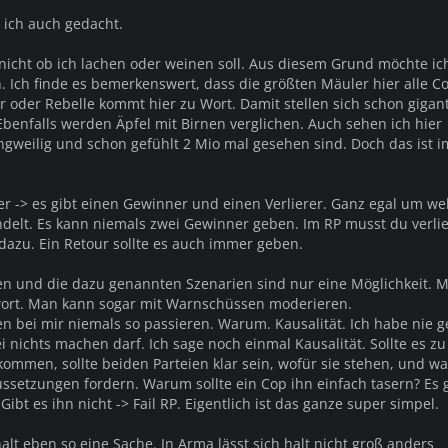
 ich auch gedacht.
icht ob ich lachen oder weinen soll. Aus diesem Grund möchte ic
. Ich finde es bemerkenswert, dass die größten Mäuler hier alle Co
 oder Rebelle kommt hier zu Wort. Damit stellen sich schon gigant
Ebenfalls werden Äpfel mit Birnen verglichen. Auch sehen ich hier
angweilig und schon gefühlt 2 Mio mal gesehen sind. Doch das ist i
mer -> es gibt einen Gewinner und einen Verlierer. Ganz egal um we
andelt. Es kann niemals zwei Gewinner geben. Im RP musst du verli
dazu. Ein Retour sollte es auch immer geben.
n und die dazu genannten Szenarien sind nur eine Möglichkeit. 
wort. Man kann sogar mit Warnschüssen moderieren.
n bei mir niemals so passieren. Warum. Kausalität. Ich habe nie g
 nichts machen darf. Ich sage noch einmal Kausalität. Sollte es zu
ommen, sollte beiden Parteien klar sein, wofür sie stehen, und wa
ssetzungen fordern. Warum sollte ein Cop ihn einfach tasern? Es 
ibt es ihn nicht -> Fail RP. Eigentlich ist das ganze super simpel.
alt eben so eine Sache. In Arma lässt sich halt nicht groß anders