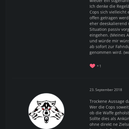
wieder ein sogenann
Ich denke die Regel
Cops sich vielleicht
offen getragen werde
eher deeskalierend w
Situation passiv vo
eingehen. (Meines Ac
und würde mir wüns
ab sofort zur Fahn
genommen wird. (wun
1
23. September 2018
Trockene Aussage d
Wer die Cops soweit 
ob die Waffe geholste
Sollte dies als An
ohne direkt ne Ziels