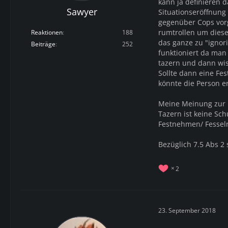
kann ja definieren 
Sawyer
Situationseröffnung
gegenüber Cops vorg
rumtrollen um diese
Reaktionen
188
das ganze zu "ignor
Beiträge
252
funktioniert da man 
tazern und dann wis
Sollte dann eine Fe
könnte die Person e
Meine Meinung zur 
Tazern ist keine S
Festnehmen/ Fessel
Bezüglich 7.5 Abs 2 
2
23. September 2018