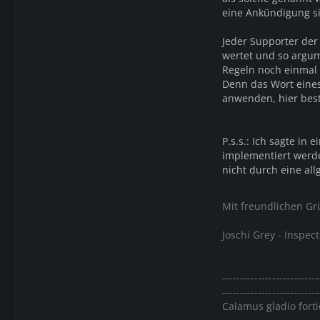
eine Ankündigung si
Jeder Supporter der 
wertet und so argume
Regeln noch einmal
Denn das Wort eines
anwenden, hier best
P.s.s.: Ich sagte in
implementiert werden
nicht durch eine al
Mit freundlichen G
Joschi Grey - Inspect
---------------------------
---------------------------
Calamus gladio forti