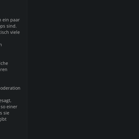
h ein paar
ps sind.
isch viele
m
lche
eren
Moderation
esagt,
 so einer
s sie
gibt