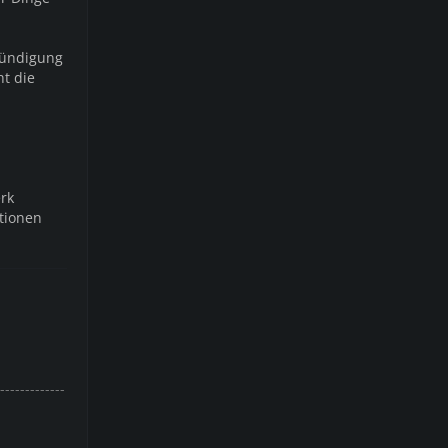
nkündigung
ht die
erk
ationen
-------------