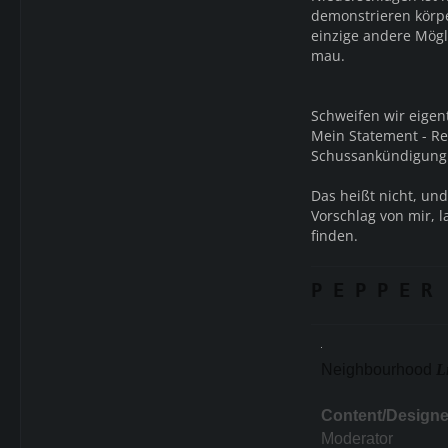
demonstrieren körpe
einzige andere Mögl
mau.
Schweifen wir eigen
Mein Statement - Re
Schussankündigung 
Das heißt nicht, und
Vorschlag von mir, 
finden.
P E P P E R
Neighbourhood
L
Content/Designe
Moderator