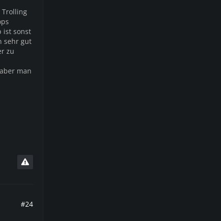
Trolling
ops
ist sonst
n sehr gut
er zu
, aber man
#24