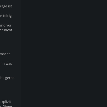
rage ist
re Nötig
und vor
er nicht
 macht
kann was
das gerne
xplizit
ur Dinge