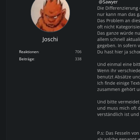
Sawyer
Die Differenzierung e
nur kann man das ga
Das Problem an dies
oft nicht Kategorisie
Das ganze würde nur
Joschi
allem schnell aktual
gegeben. In sofern v
Du hast hier ja scho
Reaktionen
706
Beiträge
338
Und einmal eine bitt
Wenn ihr verschied
benutzt Absätze und
Ich finde einige Tex
zusammen gehört un
Und bitte vermeide
und muss mich oft d
verständlich ist und
P.s: Das Fesseln von
als solche genannt w