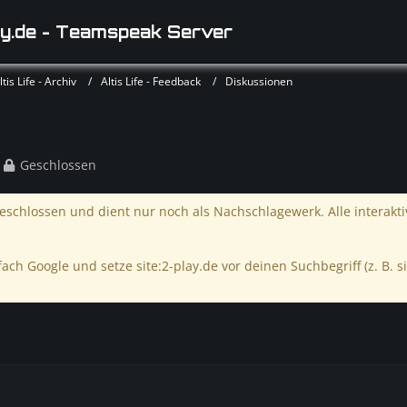
y.de - Teamspeak Server
is Life - Archiv
Altis Life - Feedback
Diskussionen
Geschlossen
schlossen und dient nur noch als Nachschlagewerk. Alle interakt
ach Google und setze site:2-play.de vor deinen Suchbegriff (z. B. si