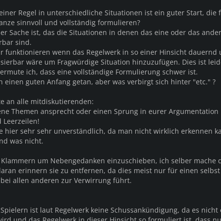
iner Regel in unterschiedliche Situationen ist ein guter Start, die f
nze sinnvoll und vollständig formulieren?
er Sache ist, das die Situationen in denen das eine oder das ande
rbar sind.
 funktionieren wenn das Regelwerk in so einer Hinsicht dauernd 
isierbar wäre um Fragwürdige Situation hinzuzufügen. Dies ist leid
ermute ich, dass eine vollständige Formulierung schwer ist.
n einen guten Anfang getan, aber was verbirgt sich hinter "etc." ?
e an alle mitdiskutierenden:
ene Themen ansprecht oder einen Sprung in eurer Argumentation
 Leerzeilen!
te hier sehr sehr unverständlich, da man nicht wirklich erkennen 
d was nicht.
t Klammern um Nebengedanken einzuschieben, ich selber mache 
aran erinnern sie zu entfernen, da dies meist nur für einen selbst
 bei allen anderen zur Verwirrung führt.
 Spielern ist laut Regelwerk keine Schussankündigung, da es nicht e
ird und das Regelwerk in dieser Hinsicht so formuliert ist, dass n