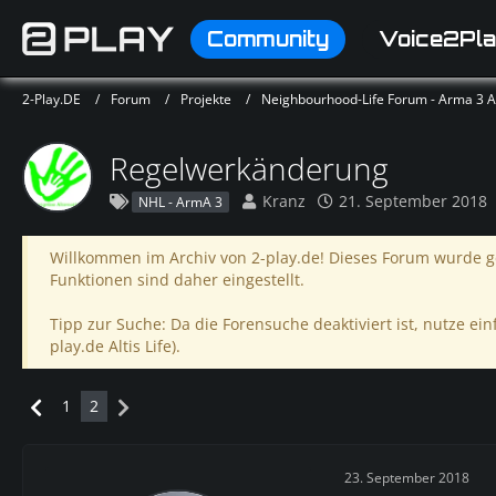
Community
Voice2Pla
2-Play.DE
Forum
Projekte
Neighbourhood-Life Forum - Arma 3 Alt
Regelwerkänderung
Kranz
21. September 2018
NHL - ArmA 3
Willkommen im Archiv von 2-play.de! Dieses Forum wurde ge
Funktionen sind daher eingestellt.
Tipp zur Suche: Da die Forensuche deaktiviert ist, nutze einf
play.de Altis Life).
1
2
23. September 2018