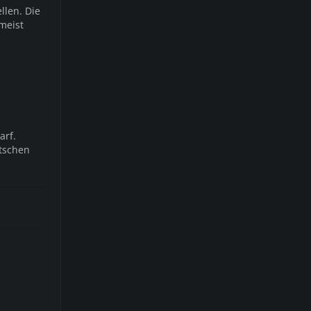
llen. Die
meist
arf.
atschen