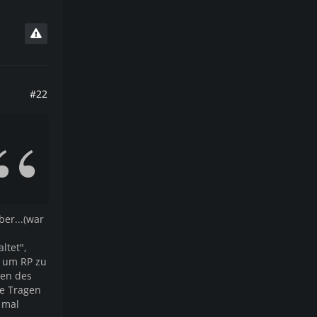
#22
ber...(war
ltet",
k um RP zu
ben des
ne Tragen
 mal