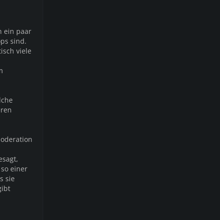
h ein paar
ps sind.
isch viele
m
lche
eren
Moderation
esagt,
 so einer
s sie
gibt