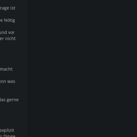
rage ist
re Nötig
und vor
er nicht
 macht
kann was
das gerne
xplizit
ur Dinge