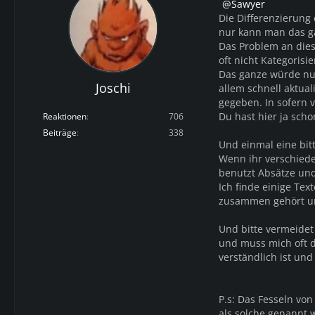
Sawyer
Die Differenzierung e
nur kann man das ga
Das Problem an dies
oft nicht Kategorisie
Das ganze würde nur
Joschi
allem schnell aktual
gegeben. In sofern v
Du hast hier ja scho
Reaktionen
706
Beiträge
338
Und einmal eine bitt
Wenn ihr verschied
benutzt Absätze und
Ich finde einige Tex
zusammen gehört un
Und bitte vermeide
und muss mich oft d
verständlich ist und
P.s: Das Fesseln von
als solche genannt w