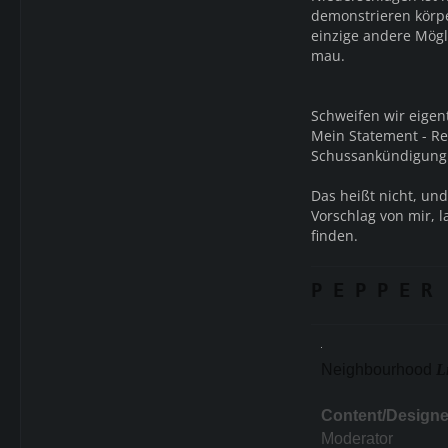
demonstrieren körpe
einzige andere Mögl
mau.
Schweifen wir eigen
Mein Statement - Re
Schussankündigung 
Das heißt nicht, und
Vorschlag von mir, 
finden.
P E P P E R
Neighbourhood
L
Content/Designe
Moderator