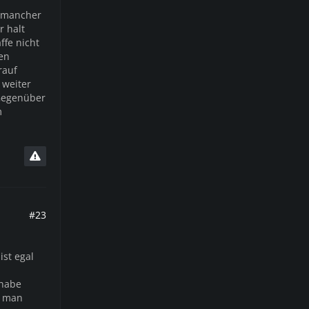
n mancher
r halt
ffe nicht
sen
rauf
 weiter
Gegenüber
m
#23
ist egal
dhabe
, man