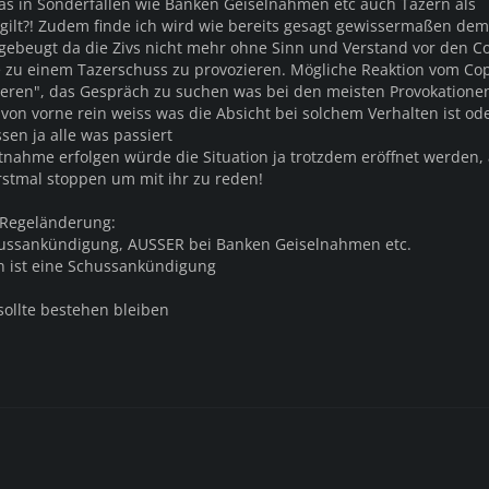
das in Sonderfällen wie Banken Geiselnahmen etc auch Tazern als
 gilt?! Zudem finde ich wird wie bereits gesagt gewissermaßen dem 
ebeugt da die Zivs nicht mehr ohne Sinn und Verstand vor den C
 zu einem Tazerschuss zu provozieren. Mögliche Reaktion vom Cop 
ieren", das Gespräch zu suchen was bei den meisten Provokatione
von vorne rein weiss was die Absicht bei solchem Verhalten ist od
sen ja alle was passiert
stnahme erfolgen würde die Situation ja trotzdem eröffnet werden
rstmal stoppen um mit ihr zu reden!
Regeländerung:
chussankündigung, AUSSER bei Banken Geiselnahmen etc.
n ist eine Schussankündigung
sollte bestehen bleiben