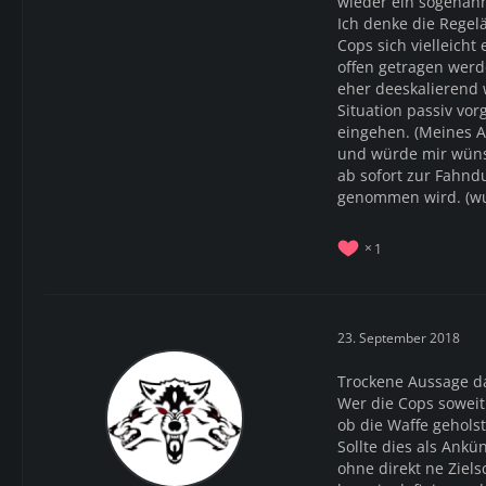
wieder ein sogenann
Ich denke die Regel
Cops sich vielleicht
offen getragen werde
eher deeskalierend w
Situation passiv vo
eingehen. (Meines Ac
und würde mir wüns
ab sofort zur Fahn
genommen wird. (wun
1
23. September 2018
Trockene Aussage d
Wer die Cops soweit 
ob die Waffe geholste
Sollte dies als An
ohne direkt ne Ziels