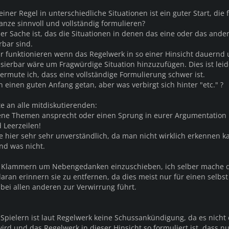
iner Regel in unterschiedliche Situationen ist ein guter Start, die f
nze sinnvoll und vollständig formulieren?
er Sache ist, das die Situationen in denen das eine oder das ande
rbar sind.
 funktionieren wenn das Regelwerk in so einer Hinsicht dauernd 
isierbar wäre um Fragwürdige Situation hinzuzufügen. Dies ist leid
ermute ich, dass eine vollständige Formulierung schwer ist.
n einen guten Anfang getan, aber was verbirgt sich hinter "etc." ?
e an alle mitdiskutierenden:
ene Themen ansprecht oder einen Sprung in eurer Argumentation
 Leerzeilen!
te hier sehr sehr unverständlich, da man nicht wirklich erkennen 
d was nicht.
t Klammern um Nebengedanken einzuschieben, ich selber mache 
aran erinnern sie zu entfernen, da dies meist nur für einen selbst
 bei allen anderen zur Verwirrung führt.
 Spielern ist laut Regelwerk keine Schussankündigung, da es nicht e
ird und das Regelwerk in dieser Hinsicht so formuliert ist, dass n