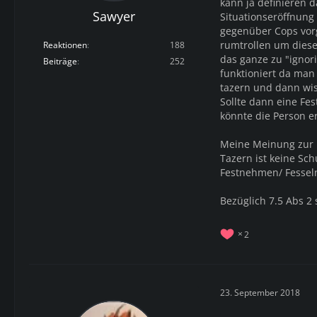
kann ja definieren 
Sawyer
Situationseröffnung
gegenüber Cops vorg
rumtrollen um diese
Reaktionen
188
das ganze zu "ignor
Beiträge
252
funktioniert da man 
tazern und dann wis
Sollte dann eine Fe
könnte die Person e
Meine Meinung zur 
Tazern ist keine S
Festnehmen/ Fessel
Bezüglich 7.5 Abs 2 
2
23. September 2018