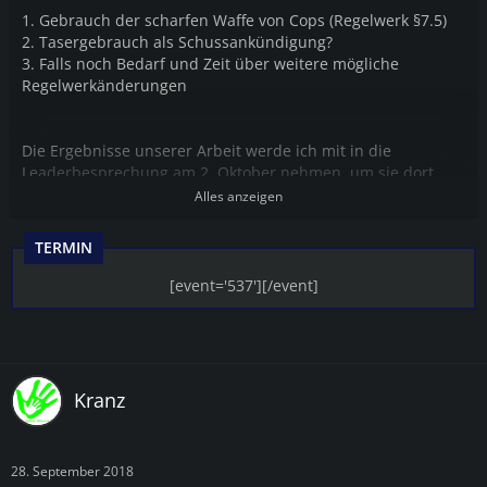
1. Gebrauch der scharfen Waffe von Cops (Regelwerk §7.5)
2. Tasergebrauch als Schussankündigung?
3. Falls noch Bedarf und Zeit über weitere mögliche
Regelwerkänderungen
Die Ergebnisse unserer Arbeit werde ich mit in die
Leaderbesprechung am 2. Oktober nehmen, um sie dort
vorzustellen.
Alles anzeigen
TERMIN
[event='537'][/event]
Kranz
28. September 2018