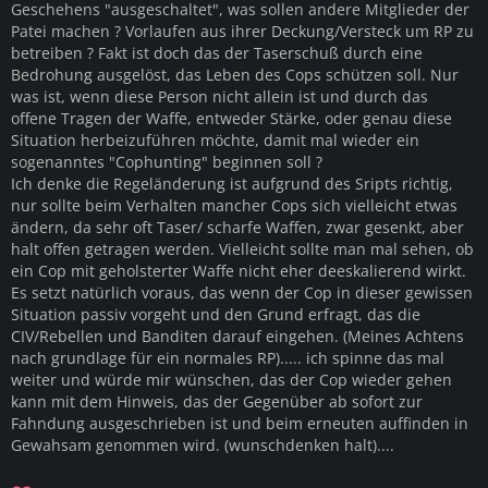
Geschehens "ausgeschaltet", was sollen andere Mitglieder der
Patei machen ? Vorlaufen aus ihrer Deckung/Versteck um RP zu
betreiben ? Fakt ist doch das der Taserschuß durch eine
Bedrohung ausgelöst, das Leben des Cops schützen soll. Nur
was ist, wenn diese Person nicht allein ist und durch das
offene Tragen der Waffe, entweder Stärke, oder genau diese
Situation herbeizuführen möchte, damit mal wieder ein
sogenanntes "Cophunting" beginnen soll ?
Ich denke die Regeländerung ist aufgrund des Sripts richtig,
nur sollte beim Verhalten mancher Cops sich vielleicht etwas
ändern, da sehr oft Taser/ scharfe Waffen, zwar gesenkt, aber
halt offen getragen werden. Vielleicht sollte man mal sehen, ob
ein Cop mit geholsterter Waffe nicht eher deeskalierend wirkt.
Es setzt natürlich voraus, das wenn der Cop in dieser gewissen
Situation passiv vorgeht und den Grund erfragt, das die
CIV/Rebellen und Banditen darauf eingehen. (Meines Achtens
nach grundlage für ein normales RP)..... ich spinne das mal
weiter und würde mir wünschen, das der Cop wieder gehen
kann mit dem Hinweis, das der Gegenüber ab sofort zur
Fahndung ausgeschrieben ist und beim erneuten auffinden in
Gewahsam genommen wird. (wunschdenken halt)....