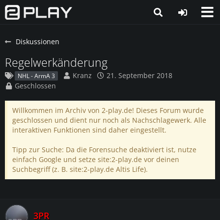
Diskussionen
Regelwerkänderung
Kranz
21. September 2018
NHL - ArmA 3
Geschlossen
Willkommen im Archiv von 2-play.de! Dieses Forum wurde
geschlossen und dient nur noch als Nachschlagewerk. Alle
interaktiven Funktionen sind daher eingestellt.
Tipp zur Suche: Da die Forensuche deaktiviert ist, nutze
einfach Google und setze site:2-play.de vor deinen
Suchbegriff (z. B. site:2-play.de Altis Life).
3PR