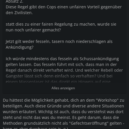
Absatz 2.
Diese Regel gibt den Cops einen unfairen Vorteil gegenüber
den Zivilisten.
statt dies zu einer fairen Regelung zu machen, wurde sie
nun noch unfairer gemacht?
Jetzt gilt weder fesseln, tasern noch niederschlagen als
Ankündigung?
Ich würde mindestens das fesseln als Schussankündigung
gelten lassen. Das fesseln führt mit sich, dass man in der
Regel danach direkt verhaftet wird. Und welcher Rebell oder
Gangster lässt sich denn einfach so verhaften? Und bei
einem Massentaser ist das direkt ein Hinweis auf eine
Massenverhaftung.
Alles anzeigen
Du hättest die Möglichkeit gehabt, dich an dem "Workshop" zu
beteiligen. Auch diese Gründe und diverse andere Situationen
wurden erläutert. Wichtig ist auch, dass du verstehst was dort
steht und nicht das was du meinst. Es geht darum, dass die
Methoden grundsätzlich nicht als "Gefechtseröffnung" gelten -
kann es aber durchaus sein (s. o.).