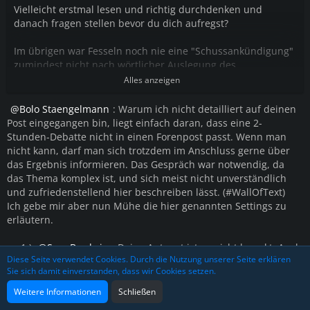
Vielleicht erstmal lesen und richtig durchdenken und
danach fragen stellen bevor du dich aufregst?
Im übrigen war Fesseln noch nie eine "Schussankündigung"
zumindest nicht nach wörtlicher Auslegung des
Regelwerkes.
Alles anzeigen
Bolo Staengelmann
: Warum ich nicht detailliert auf deinen
Post eingegangen bin, liegt einfach daran, dass eine 2-
Stunden-Debatte nicht in einen Forenpost passt. Wenn man
nicht kann, darf man sich trotzdem im Anschluss gerne über
das Ergebnis informieren. Das Gespräch war notwendig, da
das Thema komplex ist, und sich meist nicht unverständlich
und zufriedenstellend hier beschreiben lässt. (#WallOfText)
Ich gebe mir aber nun Mühe die hier genannten Settings zu
erläutern.
zu 1.)
Sam Brodwin
: Deine Antwort ist so nicht korrekt. Auch
Diese Seite verwendet Cookies. Durch die Nutzung unserer Seite erklären
hier hast du pauschalisiert. Denn "einfach umballern" dürfte
Sie sich damit einverstanden, dass wir Cookies setzen.
er nach der Änderung oben NICHT.
- Erklärung 1: Der 6. dürfte das Feuer eröffnen, wenn sich
Weitere Informationen
Schließen
vorher aus dem Gespräch des sogenannten "Standoffs"