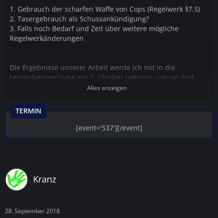
1. Gebrauch der scharfen Waffe von Cops (Regelwerk §7.5)
2. Tasergebrauch als Schussankündigung?
3. Falls noch Bedarf und Zeit über weitere mögliche
Regelwerkänderungen
Die Ergebnisse unserer Arbeit werde ich mit in die
Leaderbesprechung am 2. Oktober nehmen, um sie dort
vorzustellen.
Alles anzeigen
TERMIN
[event='537'][/event]
Kranz
28. September 2018