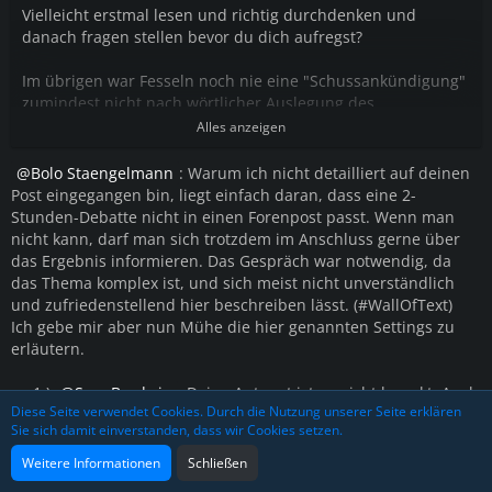
Vielleicht erstmal lesen und richtig durchdenken und
danach fragen stellen bevor du dich aufregst?
Im übrigen war Fesseln noch nie eine "Schussankündigung"
zumindest nicht nach wörtlicher Auslegung des
Regelwerkes.
Alles anzeigen
Bolo Staengelmann
: Warum ich nicht detailliert auf deinen
Post eingegangen bin, liegt einfach daran, dass eine 2-
Stunden-Debatte nicht in einen Forenpost passt. Wenn man
nicht kann, darf man sich trotzdem im Anschluss gerne über
das Ergebnis informieren. Das Gespräch war notwendig, da
das Thema komplex ist, und sich meist nicht unverständlich
und zufriedenstellend hier beschreiben lässt. (#WallOfText)
Ich gebe mir aber nun Mühe die hier genannten Settings zu
erläutern.
zu 1.)
Sam Brodwin
: Deine Antwort ist so nicht korrekt. Auch
Diese Seite verwendet Cookies. Durch die Nutzung unserer Seite erklären
hier hast du pauschalisiert. Denn "einfach umballern" dürfte
Sie sich damit einverstanden, dass wir Cookies setzen.
er nach der Änderung oben NICHT.
- Erklärung 1: Der 6. dürfte das Feuer eröffnen, wenn sich
Weitere Informationen
Schließen
vorher aus dem Gespräch des sogenannten "Standoffs"