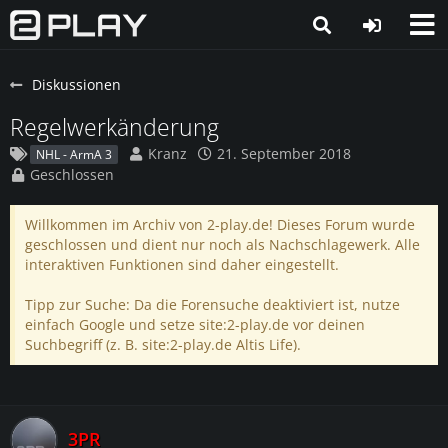
Diskussionen
Regelwerkänderung
Kranz
21. September 2018
NHL - ArmA 3
Geschlossen
Willkommen im Archiv von 2-play.de! Dieses Forum wurde
geschlossen und dient nur noch als Nachschlagewerk. Alle
interaktiven Funktionen sind daher eingestellt.
Tipp zur Suche: Da die Forensuche deaktiviert ist, nutze
einfach Google und setze site:2-play.de vor deinen
Suchbegriff (z. B. site:2-play.de Altis Life).
3PR