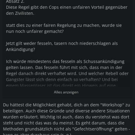
Absatz 2.
Diese Regel gibt den Cops einen unfairen Vorteil gegenüber
den Zivilisten.
statt dies zu einer fairen Regelung zu machen, wurde sie
nun noch unfairer gemacht?
Jetzt gilt weder fesseln, tasern noch niederschlagen als
Ankündigung?
Ich würde mindestens das fesseln als Schussankündigung
gelten lassen. Das fesseln führt mit sich, dass man in der
Regel danach direkt verhaftet wird. Und welcher Rebell oder
Gangster lässt sich denn einfach so verhaften? Und bei
einem Massentaser ist das direkt ein Hinweis auf eine
Massenverhaftung.
Alles anzeigen
Du hättest die Möglichkeit gehabt, dich an dem "Workshop" zu
beteiligen. Auch diese Gründe und diverse andere Situationen
wurden erläutert. Wichtig ist auch, dass du verstehst was dort
steht und nicht das was du meinst. Es geht darum, dass die
Methoden grundsätzlich nicht als "Gefechtseröffnung" gelten -
kann es aber durchaus sein (s. o.).