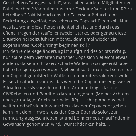
Geschehens "ausgeschaltet", was sollen andere Mitglieder der
Patei machen ? Vorlaufen aus ihrer Deckung/Versteck um RP zu
betreiben ? Fakt ist doch das der Taserschuß durch eine
Bedrohung ausgelöst, das Leben des Cops schützen soll. Nur
was ist, wenn diese Person nicht allein ist und durch das
offene Tragen der Waffe, entweder Stärke, oder genau diese
Situation herbeizuführen möchte, damit mal wieder ein
sogenanntes "Cophunting" beginnen soll ?
Ich denke die Regeländerung ist aufgrund des Sripts richtig,
nur sollte beim Verhalten mancher Cops sich vielleicht etwas
ändern, da sehr oft Taser/ scharfe Waffen, zwar gesenkt, aber
halt offen getragen werden. Vielleicht sollte man mal sehen, ob
ein Cop mit geholsterter Waffe nicht eher deeskalierend wirkt.
Es setzt natürlich voraus, das wenn der Cop in dieser gewissen
Situation passiv vorgeht und den Grund erfragt, das die
CIV/Rebellen und Banditen darauf eingehen. (Meines Achtens
nach grundlage für ein normales RP)..... ich spinne das mal
weiter und würde mir wünschen, das der Cop wieder gehen
kann mit dem Hinweis, das der Gegenüber ab sofort zur
Fahndung ausgeschrieben ist und beim erneuten auffinden in
Gewahsam genommen wird. (wunschdenken halt)....