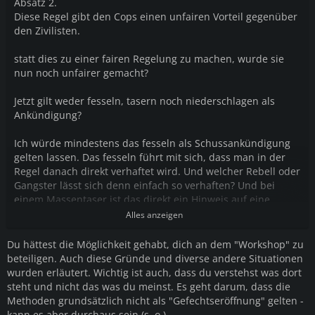
Absatz 2.
Diese Regel gibt den Cops einen unfairen Vorteil gegenüber
den Zivilisten.
statt dies zu einer fairen Regelung zu machen, wurde sie
nun noch unfairer gemacht?
Jetzt gilt weder fesseln, tasern noch niederschlagen als
Ankündigung?
Ich würde mindestens das fesseln als Schussankündigung
gelten lassen. Das fesseln führt mit sich, dass man in der
Regel danach direkt verhaftet wird. Und welcher Rebell oder
Gangster lässt sich denn einfach so verhaften? Und bei
einem Massentaser ist das direkt ein Hinweis auf eine
Massenverhaftung.
Alles anzeigen
Du hättest die Möglichkeit gehabt, dich an dem "Workshop" zu
beteiligen. Auch diese Gründe und diverse andere Situationen
wurden erläutert. Wichtig ist auch, dass du verstehst was dort
steht und nicht das was du meinst. Es geht darum, dass die
Methoden grundsätzlich nicht als "Gefechtseröffnung" gelten -
kann es aber durchaus sein (s. o.).