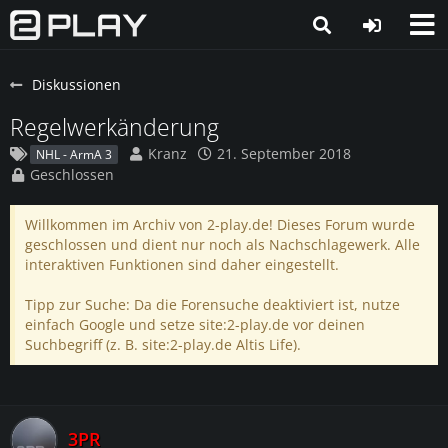
Diskussionen
Regelwerkänderung
Kranz
21. September 2018
NHL - ArmA 3
Geschlossen
Willkommen im Archiv von 2-play.de! Dieses Forum wurde
geschlossen und dient nur noch als Nachschlagewerk. Alle
interaktiven Funktionen sind daher eingestellt.
Tipp zur Suche: Da die Forensuche deaktiviert ist, nutze
einfach Google und setze site:2-play.de vor deinen
Suchbegriff (z. B. site:2-play.de Altis Life).
3PR