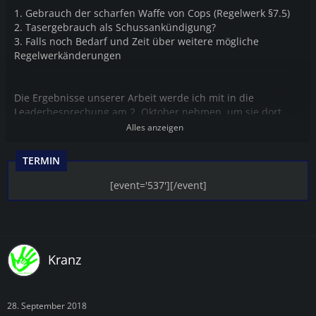
1. Gebrauch der scharfen Waffe von Cops (Regelwerk §7.5)
2. Tasergebrauch als Schussankündigung?
3. Falls noch Bedarf und Zeit über weitere mögliche
Regelwerkänderungen
Die Ergebnisse unserer Arbeit werde ich mit in die
Leaderbesprechung am 2. Oktober nehmen, um sie dort
vorzustellen.
Alles anzeigen
TERMIN
[event='537'][/event]
Kranz
28. September 2018