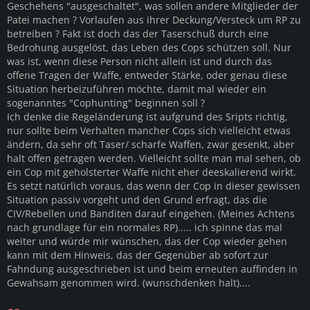
Geschehens "ausgeschaltet", was sollen andere Mitglieder der
Patei machen ? Vorlaufen aus ihrer Deckung/Versteck um RP zu
betreiben ? Fakt ist doch das der Taserschuß durch eine
Bedrohung ausgelöst, das Leben des Cops schützen soll. Nur
was ist, wenn diese Person nicht allein ist und durch das
offene Tragen der Waffe, entweder Stärke, oder genau diese
Situation herbeizuführen möchte, damit mal wieder ein
sogenanntes "Cophunting" beginnen soll ?
Ich denke die Regeländerung ist aufgrund des Sripts richtig,
nur sollte beim Verhalten mancher Cops sich vielleicht etwas
ändern, da sehr oft Taser/ scharfe Waffen, zwar gesenkt, aber
halt offen getragen werden. Vielleicht sollte man mal sehen, ob
ein Cop mit geholsterter Waffe nicht eher deeskalierend wirkt.
Es setzt natürlich voraus, das wenn der Cop in dieser gewissen
Situation passiv vorgeht und den Grund erfragt, das die
CIV/Rebellen und Banditen darauf eingehen. (Meines Achtens
nach grundlage für ein normales RP)..... ich spinne das mal
weiter und würde mir wünschen, das der Cop wieder gehen
kann mit dem Hinweis, das der Gegenüber ab sofort zur
Fahndung ausgeschrieben ist und beim erneuten auffinden in
Gewahsam genommen wird. (wunschdenken halt)....