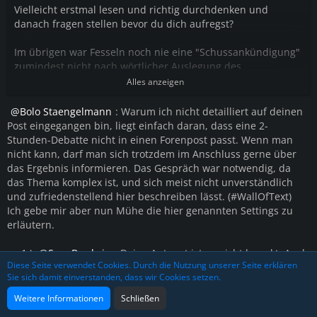
Vielleicht erstmal lesen und richtig durchdenken und
danach fragen stellen bevor du dich aufregst?
Im übrigen war Fesseln noch nie eine "Schussankündigung"
zumindest nicht nach wörtlicher Auslegung des
Regelwerkes.
Alles anzeigen
Bolo Staengelmann
: Warum ich nicht detailliert auf deinen
Post eingegangen bin, liegt einfach daran, dass eine 2-
Stunden-Debatte nicht in einen Forenpost passt. Wenn man
nicht kann, darf man sich trotzdem im Anschluss gerne über
das Ergebnis informieren. Das Gespräch war notwendig, da
das Thema komplex ist, und sich meist nicht unverständlich
und zufriedenstellend hier beschreiben lässt. (#WallOfText)
Ich gebe mir aber nun Mühe die hier genannten Settings zu
erläutern.
zu 1.)
Sam Brodwin
: Deine Antwort ist so nicht korrekt. Auch
Diese Seite verwendet Cookies. Durch die Nutzung unserer Seite erklären
hier hast du pauschalisiert. Denn "einfach umballern" dürfte
Sie sich damit einverstanden, dass wir Cookies setzen.
er nach der Änderung oben NICHT.
- Erklärung 1: Der 6. dürfte das Feuer eröffnen, wenn sich
Weitere Informationen
Schließen
vorher aus dem Gespräch des sogenannten "Standoffs"