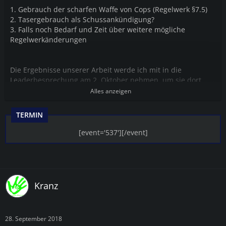
1. Gebrauch der scharfen Waffe von Cops (Regelwerk §7.5)
2. Tasergebrauch als Schussankündigung?
3. Falls noch Bedarf und Zeit über weitere mögliche
Regelwerkänderungen
Die Ergebnisse unserer Arbeit werde ich mit in die
Leaderbesprechung am 2. Oktober nehmen, um sie dort
vorzustellen.
Alles anzeigen
TERMIN
[event='537'][/event]
Kranz
28. September 2018