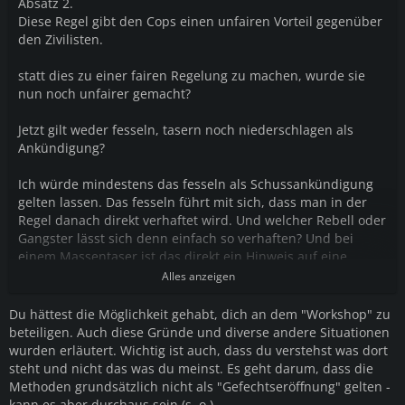
Absatz 2.
Diese Regel gibt den Cops einen unfairen Vorteil gegenüber
den Zivilisten.
statt dies zu einer fairen Regelung zu machen, wurde sie
nun noch unfairer gemacht?
Jetzt gilt weder fesseln, tasern noch niederschlagen als
Ankündigung?
Ich würde mindestens das fesseln als Schussankündigung
gelten lassen. Das fesseln führt mit sich, dass man in der
Regel danach direkt verhaftet wird. Und welcher Rebell oder
Gangster lässt sich denn einfach so verhaften? Und bei
einem Massentaser ist das direkt ein Hinweis auf eine
Massenverhaftung.
Alles anzeigen
Du hättest die Möglichkeit gehabt, dich an dem "Workshop" zu
beteiligen. Auch diese Gründe und diverse andere Situationen
wurden erläutert. Wichtig ist auch, dass du verstehst was dort
steht und nicht das was du meinst. Es geht darum, dass die
Methoden grundsätzlich nicht als "Gefechtseröffnung" gelten -
kann es aber durchaus sein (s. o.).