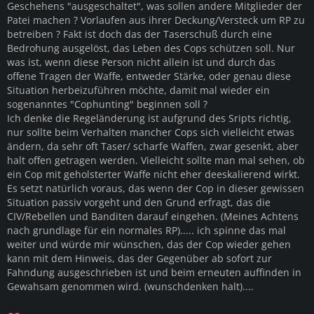
Geschehens "ausgeschaltet", was sollen andere Mitglieder der
Patei machen ? Vorlaufen aus ihrer Deckung/Versteck um RP zu
betreiben ? Fakt ist doch das der Taserschuß durch eine
Bedrohung ausgelöst, das Leben des Cops schützen soll. Nur
was ist, wenn diese Person nicht allein ist und durch das
offene Tragen der Waffe, entweder Stärke, oder genau diese
Situation herbeizuführen möchte, damit mal wieder ein
sogenanntes "Cophunting" beginnen soll ?
Ich denke die Regeländerung ist aufgrund des Sripts richtig,
nur sollte beim Verhalten mancher Cops sich vielleicht etwas
ändern, da sehr oft Taser/ scharfe Waffen, zwar gesenkt, aber
halt offen getragen werden. Vielleicht sollte man mal sehen, ob
ein Cop mit geholsterter Waffe nicht eher deeskalierend wirkt.
Es setzt natürlich voraus, das wenn der Cop in dieser gewissen
Situation passiv vorgeht und den Grund erfragt, das die
CIV/Rebellen und Banditen darauf eingehen. (Meines Achtens
nach grundlage für ein normales RP)..... ich spinne das mal
weiter und würde mir wünschen, das der Cop wieder gehen
kann mit dem Hinweis, das der Gegenüber ab sofort zur
Fahndung ausgeschrieben ist und beim erneuten auffinden in
Gewahsam genommen wird. (wunschdenken halt)....