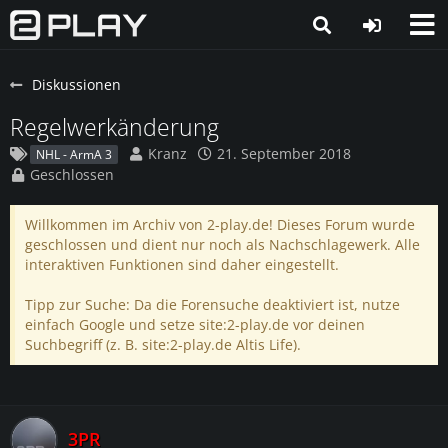
Diskussionen
Regelwerkänderung
Kranz
21. September 2018
NHL - ArmA 3
Geschlossen
Willkommen im Archiv von 2-play.de! Dieses Forum wurde
geschlossen und dient nur noch als Nachschlagewerk. Alle
interaktiven Funktionen sind daher eingestellt.
Tipp zur Suche: Da die Forensuche deaktiviert ist, nutze
einfach Google und setze site:2-play.de vor deinen
Suchbegriff (z. B. site:2-play.de Altis Life).
3PR