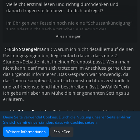
Vielleicht erstmal lesen und richtig durchdenken und
danach fragen stellen bevor du dich aufregst?
Im übrigen war Fesseln noch nie eine "Schussankündigung"
zumindest nicht nach wörtlicher Auslegung des
Regelwerkes.
Alles anzeigen
Bolo Staengelmann
: Warum ich nicht detailliert auf deinen
Post eingegangen bin, liegt einfach daran, dass eine 2-
Stunden-Debatte nicht in einen Forenpost passt. Wenn man
nicht kann, darf man sich trotzdem im Anschluss gerne über
das Ergebnis informieren. Das Gespräch war notwendig, da
das Thema komplex ist, und sich meist nicht unverständlich
und zufriedenstellend hier beschreiben lässt. (#WallOfText)
Ich gebe mir aber nun Mühe die hier genannten Settings zu
erläutern.
zu 1.)
Sam Brodwin
: Deine Antwort ist so nicht korrekt. Auch
Diese Seite verwendet Cookies. Durch die Nutzung unserer Seite erklären
hier hast du pauschalisiert. Denn "einfach umballern" dürfte
Sie sich damit einverstanden, dass wir Cookies setzen.
er nach der Änderung oben NICHT.
- Erklärung 1: Der 6. dürfte das Feuer eröffnen, wenn sich
Weitere Informationen
Schließen
vorher aus dem Gespräch des sogenannten "Standoffs"