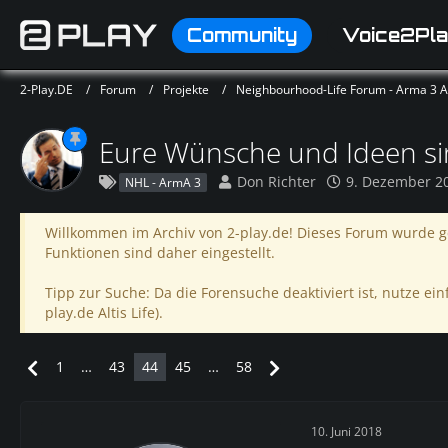
Community
Voice2Pla
2-Play.DE
Forum
Projekte
Neighbourhood-Life Forum - Arma 3 Alt
Eure Wünsche und Ideen sin
Don Richter
9. Dezember 2
NHL - ArmA 3
Willkommen im Archiv von 2-play.de! Dieses Forum wurde ge
Funktionen sind daher eingestellt.
Tipp zur Suche: Da die Forensuche deaktiviert ist, nutze einf
play.de Altis Life).
1
…
43
44
45
…
58
10. Juni 2018