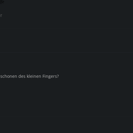
ife
r
schonen des kleinen Fingers?