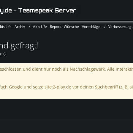
y.de - Teamspeak Server
is Life - Archiv
Altis Life - Report - Wünsche - Vorschläge
Verbesserung
d gefragt!
016
schlossen und dient nur noch als Nachschlagewerk. Alle interakt
ach Google und setze site:2-play.de vor deinen Suchbegriff (z. B. si