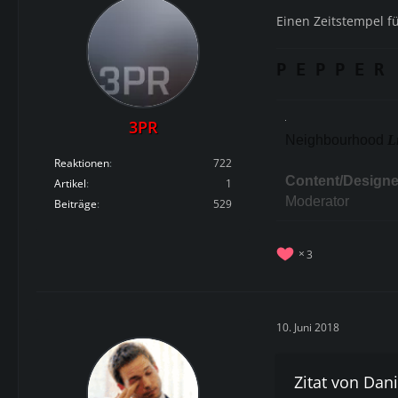
Einen Zeitstempel f
P E P P E R
3PR
Neighbourhood
L
Reaktionen
722
Content/Designe
Artikel
1
Moderator
Beiträge
529
3
10. Juni 2018
Zitat von Dani