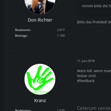
nimmt bitte die
Don Richter
Bitte das Protokoll
Reaktionen
2.417
Beiträge
1.150
11. Juni 2018
Wäre toll, wenn man
lesbar sind.
#feedback
Kranz
Ceterum cense
Reaktionen
1.020