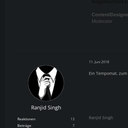
Neighbourhood
L
Content/Designe
Moderator
11. Juni 2018
Ein Tempomat, zum 
Ranjid Singh
Ranjid Singh
Reaktionen
13
Beiträge
7