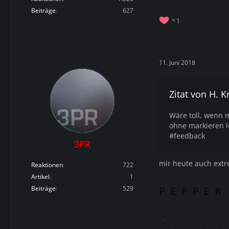
Beiträge
627
1
11. Juni 2018
Zitat von H. K
Wäre toll, wenn 
ohne markieren l
#feedback
3PR
mir heute auch extr
Reaktionen
722
Artikel
1
Beiträge
529
P E P P E R