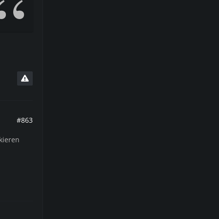
#863
kieren