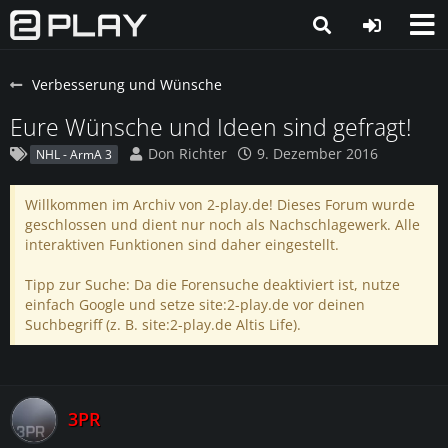
Verbesserung und Wünsche
Eure Wünsche und Ideen sind gefragt!
Don Richter
9. Dezember 2016
NHL - ArmA 3
Willkommen im Archiv von 2-play.de! Dieses Forum wurde
geschlossen und dient nur noch als Nachschlagewerk. Alle
interaktiven Funktionen sind daher eingestellt.
Tipp zur Suche: Da die Forensuche deaktiviert ist, nutze
einfach Google und setze site:2-play.de vor deinen
Suchbegriff (z. B. site:2-play.de Altis Life).
3PR