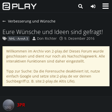
Verbesserung und Wünsche
Eure Wünsche und Ideen sind gefragt!
Don Richter
9. Dezember 2016
NHL - ArmA 3
Willkommen im Archiv von 2-play.de! Dieses Forum wurde
geschlossen und dient nur noch als Nachschlagewerk. Alle
interaktiven Funktionen sind daher eingestellt.
Tipp zur Suche: Da die Forensuche deaktiviert ist, nutze
einfach Google und setze site:2-play.de vor deinen
Suchbegriff (z. B. site:2-play.de Altis Life).
3PR