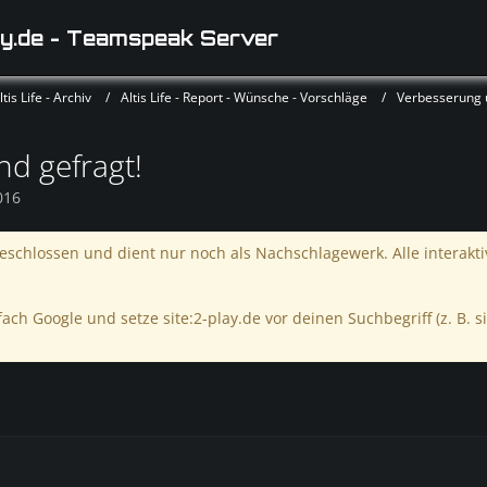
y.de - Teamspeak Server
is Life - Archiv
Altis Life - Report - Wünsche - Vorschläge
Verbesserung
d gefragt!
016
schlossen und dient nur noch als Nachschlagewerk. Alle interakt
ach Google und setze site:2-play.de vor deinen Suchbegriff (z. B. si