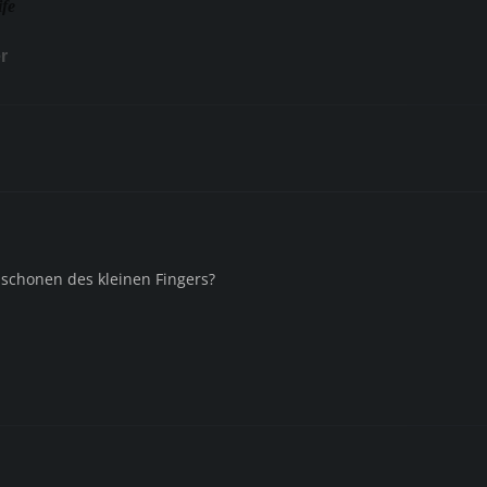
ife
r
schonen des kleinen Fingers?