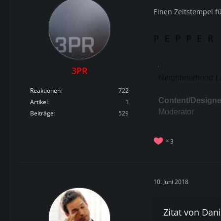
Einen Zeitstempel f
P E P P E R
3PR
Neighbourhood
L
Reaktionen
722
Content/Designe
Artikel
1
Moderator
Beiträge
529
3
10. Juni 2018
Zitat von Dani