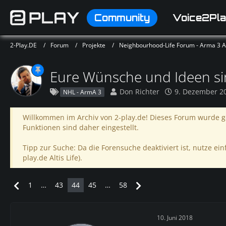
Community
Voice2Pla
2-Play.DE
Forum
Projekte
Neighbourhood-Life Forum - Arma 3 Alt
Eure Wünsche und Ideen sin
Don Richter
9. Dezember 2
NHL - ArmA 3
Willkommen im Archiv von 2-play.de! Dieses Forum wurde ge
Funktionen sind daher eingestellt.
Tipp zur Suche: Da die Forensuche deaktiviert ist, nutze einf
play.de Altis Life).
1
…
43
44
45
…
58
10. Juni 2018