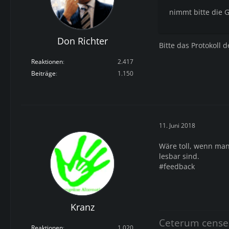
nimmt bitte die
Don Richter
Bitte das Protokoll
Reaktionen
2.417
Beiträge
1.150
11. Juni 2018
Wäre toll, wenn man
lesbar sind.
#feedback
Kranz
Ceterum cense
Reaktionen
1.020