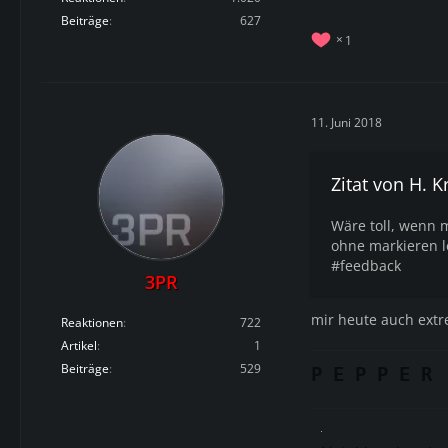
Beiträge
627
1
11. Juni 2018
Zitat von H. K
Wäre toll, wenn 
ohne markieren l
#feedback
3PR
mir heute auch extr
Reaktionen
722
Artikel
1
Beiträge
529
P E P P E R