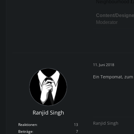
Neighbourhood
L
Content/Designe
Moderator
11. Juni 2018
Ein Tempomat, zum 
Ranjid Singh
Ranjid Singh
Reaktionen
13
Beiträge
7