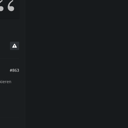
#863
kieren