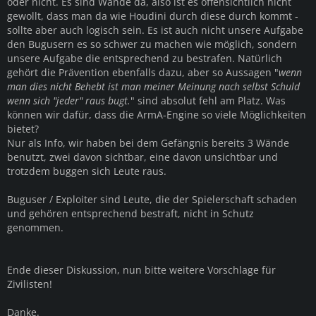
oder nicht. Es sind Wände da, also ist es offensichtlich nicht
gewollt, dass man da wie Houdini durch diese durch kommt -
sollte aber auch logisch sein. Es ist auch nicht unsere Aufgabe
den Bugusern es so schwer zu machen wie möglich, sondern
unsere Aufgabe die entsprechend zu bestrafen. Natürlich
gehört die Prävention ebenfalls dazu, aber so Aussagen "
wenn
man dies nicht Behebt ist man meiner Meinung nach selbst Schuld
wenn sich "jeder" raus bugt.
" sind absolut fehl am Platz. Was
können wir dafür, dass die ArmA-Engine so viele Möglichkeiten
bietet?
Nur als Info, wir haben bei dem Gefängnis bereits 3 Wände
benutzt, zwei davon sichtbar, eine davon unsichtbar und
trotzdem buggen sich Leute raus.
Buguser / Exploiter sind Leute, die der Spielerschaft schaden
und gehören entsprechend bestraft, nicht in Schutz
genommen.
Ende dieser Diskussion, nun bitte weitere Vorschlage für
Zivilisten!
Danke.