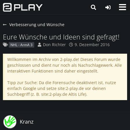
Verbesserung und Wünsche
Eure Wünsche und Ideen sind gefragt!
Don Richter
9. Dezember 2016
NHL - ArmA 3
Willkommen im Archiv von 2-play.de! Dieses Forum wurde
geschlossen und dient nur noch als Nachschlagewerk. Alle
interaktiven Funktionen sind daher eingestellt.
Tipp zur Suche: Da die Forensuche deaktiviert ist, nutze
einfach Google und setze site:2-play.de vor deinen
Suchbegriff (z. B. site:2-play.de Altis Life).
Kranz