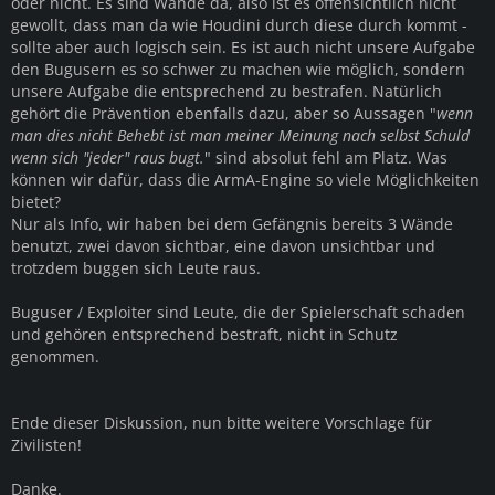
oder nicht. Es sind Wände da, also ist es offensichtlich nicht
gewollt, dass man da wie Houdini durch diese durch kommt -
sollte aber auch logisch sein. Es ist auch nicht unsere Aufgabe
den Bugusern es so schwer zu machen wie möglich, sondern
unsere Aufgabe die entsprechend zu bestrafen. Natürlich
gehört die Prävention ebenfalls dazu, aber so Aussagen "
wenn
man dies nicht Behebt ist man meiner Meinung nach selbst Schuld
wenn sich "jeder" raus bugt.
" sind absolut fehl am Platz. Was
können wir dafür, dass die ArmA-Engine so viele Möglichkeiten
bietet?
Nur als Info, wir haben bei dem Gefängnis bereits 3 Wände
benutzt, zwei davon sichtbar, eine davon unsichtbar und
trotzdem buggen sich Leute raus.
Buguser / Exploiter sind Leute, die der Spielerschaft schaden
und gehören entsprechend bestraft, nicht in Schutz
genommen.
Ende dieser Diskussion, nun bitte weitere Vorschlage für
Zivilisten!
Danke.