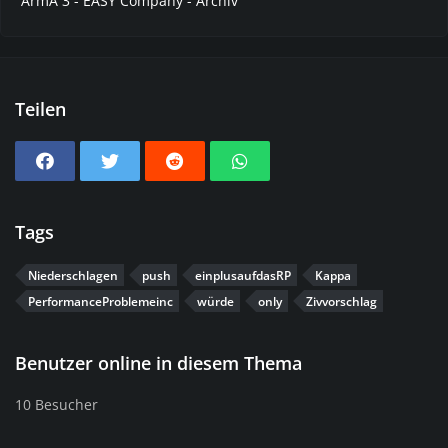
ArmA 3 - EASY Company - Archiv
Teilen
Tags
Niederschlagen
push
einplusaufdasRP
Kappa
PerformanceProblemeinc
würde
only
Zivvorschlag
Benutzer online in diesem Thema
10 Besucher