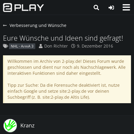
Verbesserung und Wünsche
Eure Wünsche und Ideen sind gefragt!
Don Richter
9. Dezember 2016
NHL - ArmA 3
Willkommen im Archiv von 2-play.de! Dieses Forum wurde
geschlossen und dient nur noch als Nachschlagewerk. Alle
interaktiven Funktionen sind daher eingestellt.
Tipp zur Suche: Da die Forensuche deaktiviert ist, nutze
einfach Google und setze site:2-play.de vor deinen
Suchbegriff (z. B. site:2-play.de Altis Life).
Kranz