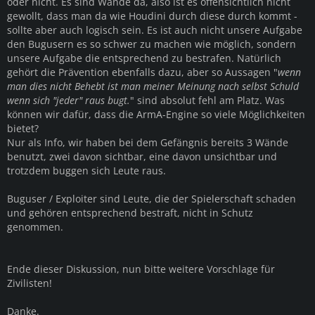
oder nicht. Es sind Wände da, also ist es offensichtlich nicht
gewollt, dass man da wie Houdini durch diese durch kommt -
sollte aber auch logisch sein. Es ist auch nicht unsere Aufgabe
den Bugusern es so schwer zu machen wie möglich, sondern
unsere Aufgabe die entsprechend zu bestrafen. Natürlich
gehört die Prävention ebenfalls dazu, aber so Aussagen "
wenn
man dies nicht Behebt ist man meiner Meinung nach selbst Schuld
wenn sich "jeder" raus bugt.
" sind absolut fehl am Platz. Was
können wir dafür, dass die ArmA-Engine so viele Möglichkeiten
bietet?
Nur als Info, wir haben bei dem Gefängnis bereits 3 Wände
benutzt, zwei davon sichtbar, eine davon unsichtbar und
trotzdem buggen sich Leute raus.
Buguser / Exploiter sind Leute, die der Spielerschaft schaden
und gehören entsprechend bestraft, nicht in Schutz
genommen.
Ende dieser Diskussion, nun bitte weitere Vorschlage für
Zivilisten!
Danke.