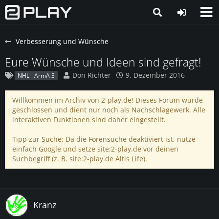
Verbesserung und Wünsche
Eure Wünsche und Ideen sind gefragt!
Don Richter
9. Dezember 2016
NHL - ArmA 3
Willkommen im Archiv von 2-play.de! Dieses Forum wurde
geschlossen und dient nur noch als Nachschlagewerk. Alle
interaktiven Funktionen sind daher eingestellt.
Tipp zur Suche: Da die Forensuche deaktiviert ist, nutze
einfach Google und setze site:2-play.de vor deinen
Suchbegriff (z. B. site:2-play.de Altis Life).
Kranz