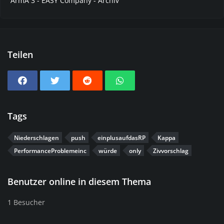
ArmA 3 - EASY Company - Archiv
Teilen
Tags
Niederschlagen
push
einplusaufdasRP
Kappa
PerformanceProblemeinc
würde
only
Zivvorschlag
Benutzer online in diesem Thema
1 Besucher