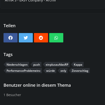
ArmA 3 - EASY Company - Archiv
Teilen
Tags
Niederschlagen
push
einplusaufdasRP
Kappa
PerformanceProblemeinc
würde
only
Zivvorschlag
Benutzer online in diesem Thema
1 Besucher