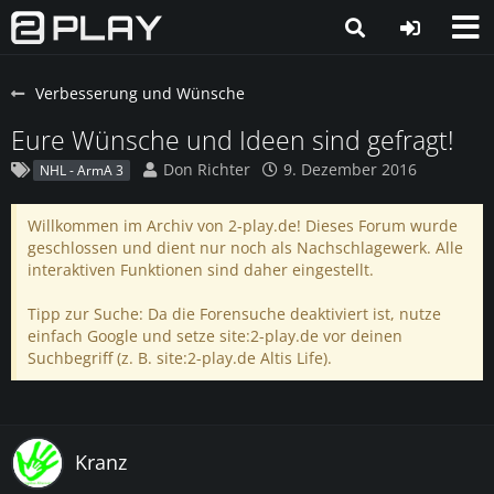
Verbesserung und Wünsche
Eure Wünsche und Ideen sind gefragt!
Don Richter
9. Dezember 2016
NHL - ArmA 3
Willkommen im Archiv von 2-play.de! Dieses Forum wurde
geschlossen und dient nur noch als Nachschlagewerk. Alle
interaktiven Funktionen sind daher eingestellt.
Tipp zur Suche: Da die Forensuche deaktiviert ist, nutze
einfach Google und setze site:2-play.de vor deinen
Suchbegriff (z. B. site:2-play.de Altis Life).
Kranz