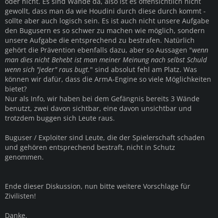
oder nicht. Es sind Wände da, also ist es offensichtlich nicht
gewollt, dass man da wie Houdini durch diese durch kommt -
sollte aber auch logisch sein. Es ist auch nicht unsere Aufgabe
den Bugusern es so schwer zu machen wie möglich, sondern
unsere Aufgabe die entsprechend zu bestrafen. Natürlich
gehört die Prävention ebenfalls dazu, aber so Aussagen "
wenn
man dies nicht Behebt ist man meiner Meinung nach selbst Schuld
wenn sich "jeder" raus bugt.
" sind absolut fehl am Platz. Was
können wir dafür, dass die ArmA-Engine so viele Möglichkeiten
bietet?
Nur als Info, wir haben bei dem Gefängnis bereits 3 Wände
benutzt, zwei davon sichtbar, eine davon unsichtbar und
trotzdem buggen sich Leute raus.
Buguser / Exploiter sind Leute, die der Spielerschaft schaden
und gehören entsprechend bestraft, nicht in Schutz
genommen.
Ende dieser Diskussion, nun bitte weitere Vorschlage für
Zivilisten!
Danke.