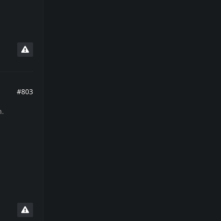
#803
n.