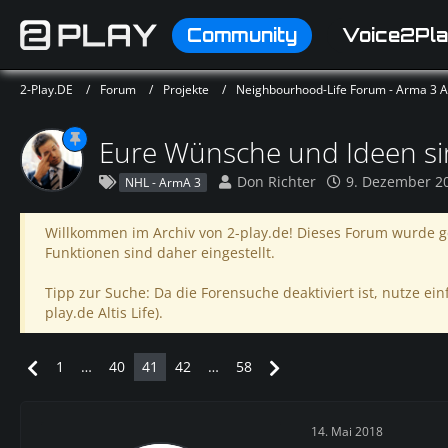
Community
Voice2Pla
2-Play.DE
Forum
Projekte
Neighbourhood-Life Forum - Arma 3 Alt
Eure Wünsche und Ideen sin
Don Richter
9. Dezember 2
NHL - ArmA 3
Willkommen im Archiv von 2-play.de! Dieses Forum wurde ge
Funktionen sind daher eingestellt.
Tipp zur Suche: Da die Forensuche deaktiviert ist, nutze einf
play.de Altis Life).
1
…
40
41
42
…
58
14. Mai 2018