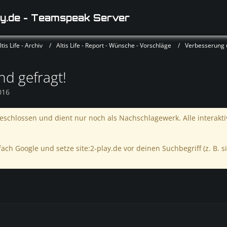
y.de - Teamspeak Server
is Life - Archiv
Altis Life - Report - Wünsche - Vorschläge
Verbesserung
d gefragt!
016
schlossen und dient nur noch als Nachschlagewerk. Alle interakt
ach Google und setze site:2-play.de vor deinen Suchbegriff (z. B. si