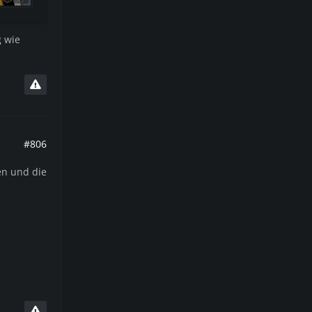
g wie
#806
en und die