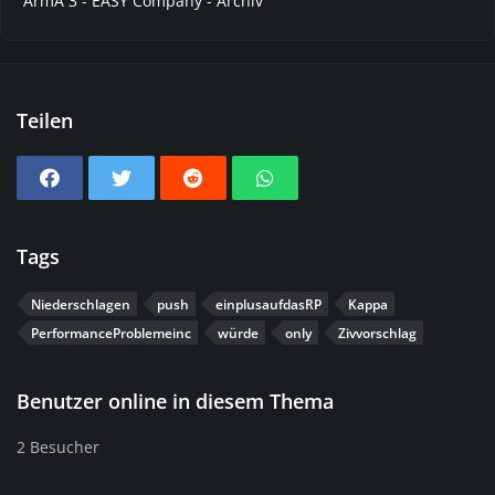
ArmA 3 - EASY Company - Archiv
Teilen
Tags
Niederschlagen
push
einplusaufdasRP
Kappa
PerformanceProblemeinc
würde
only
Zivvorschlag
Benutzer online in diesem Thema
2 Besucher