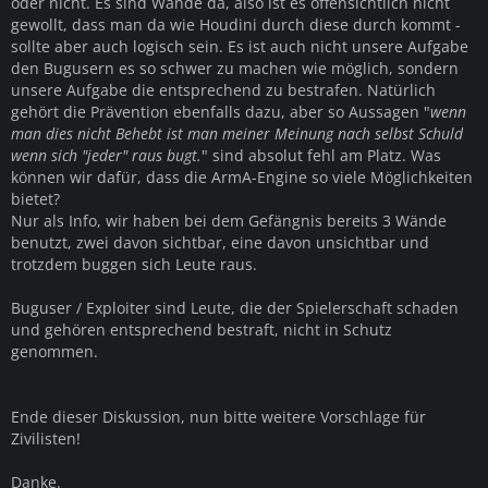
oder nicht. Es sind Wände da, also ist es offensichtlich nicht
gewollt, dass man da wie Houdini durch diese durch kommt -
sollte aber auch logisch sein. Es ist auch nicht unsere Aufgabe
den Bugusern es so schwer zu machen wie möglich, sondern
unsere Aufgabe die entsprechend zu bestrafen. Natürlich
gehört die Prävention ebenfalls dazu, aber so Aussagen "
wenn
man dies nicht Behebt ist man meiner Meinung nach selbst Schuld
wenn sich "jeder" raus bugt.
" sind absolut fehl am Platz. Was
können wir dafür, dass die ArmA-Engine so viele Möglichkeiten
bietet?
Nur als Info, wir haben bei dem Gefängnis bereits 3 Wände
benutzt, zwei davon sichtbar, eine davon unsichtbar und
trotzdem buggen sich Leute raus.
Buguser / Exploiter sind Leute, die der Spielerschaft schaden
und gehören entsprechend bestraft, nicht in Schutz
genommen.
Ende dieser Diskussion, nun bitte weitere Vorschlage für
Zivilisten!
Danke.