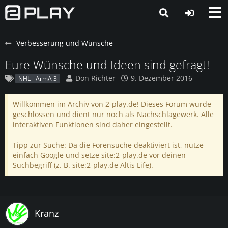
Verbesserung und Wünsche
Eure Wünsche und Ideen sind gefragt!
Don Richter
9. Dezember 2016
NHL - ArmA 3
Willkommen im Archiv von 2-play.de! Dieses Forum wurde
geschlossen und dient nur noch als Nachschlagewerk. Alle
interaktiven Funktionen sind daher eingestellt.
Tipp zur Suche: Da die Forensuche deaktiviert ist, nutze
einfach Google und setze site:2-play.de vor deinen
Suchbegriff (z. B. site:2-play.de Altis Life).
Kranz